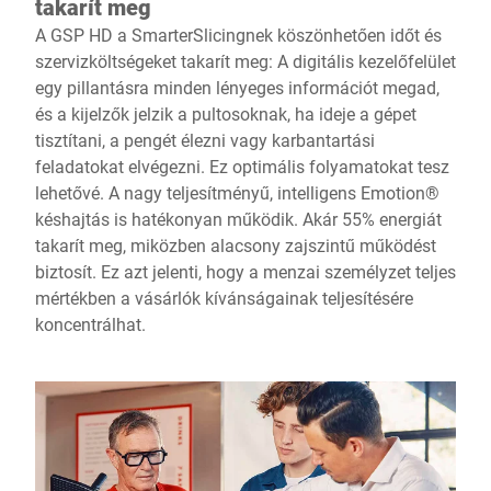
takarít meg
A GSP HD a SmarterSlicingnek köszönhetően időt és
szervizköltségeket takarít meg: A digitális kezelőfelület
egy pillantásra minden lényeges információt megad,
és a kijelzők jelzik a pultosoknak, ha ideje a gépet
tisztítani, a pengét élezni vagy karbantartási
feladatokat elvégezni. Ez optimális folyamatokat tesz
lehetővé. A nagy teljesítményű, intelligens Emotion®
késhajtás is hatékonyan működik. Akár 55% energiát
takarít meg, miközben alacsony zajszintű működést
biztosít. Ez azt jelenti, hogy a menzai személyzet teljes
mértékben a vásárlók kívánságainak teljesítésére
koncentrálhat.