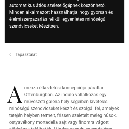
automatikus átlós szeletelőgépnek köszönhető.
Minden alkalmazott használhatja, hogy gyorsan és
élelmiszerpazarlás nélkül, egyenletes minőségű
szendvicseket készítsen.
Tapasztalat
A
menza étkeztetési koncepciója páratlan
Offenburgban. Az induló vállalkozás egy
művészeti galéria helyiségeiben kivételes
minőségű szendvicseket készít és szolgál fel, amelyek
tetején helyben termelt, frissen szeletelt meleg húsok,
ostyavékony mortadella sajt vagy finomra vágott
zöldségek találhatók. Minden szendvics rendelésre