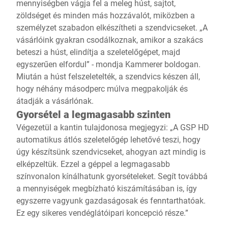
mennyiségben vágja fel a meleg húst, sajtot,
zöldséget és minden más hozzávalót, miközben a
személyzet szabadon elkészítheti a szendvicseket. „A
vásárlóink gyakran csodálkoznak, amikor a szakács
beteszi a húst, elindítja a szeletelőgépet, majd
egyszerűen elfordul” - mondja Kammerer boldogan.
Miután a húst felszeletelték, a szendvics készen áll,
hogy néhány másodperc múlva megpakolják és
átadják a vásárlónak.
Gyorsétel a legmagasabb szinten
Végezetül a kantin tulajdonosa megjegyzi: „A GSP HD
automatikus átlós szeletelőgép lehetővé teszi, hogy
úgy készítsünk szendvicseket, ahogyan azt mindig is
elképzeltük. Ezzel a géppel a legmagasabb
színvonalon kínálhatunk gyorsételeket. Segít továbbá
a mennyiségek megbízható kiszámításában is, így
egyszerre vagyunk gazdaságosak és fenntarthatóak.
Ez egy sikeres vendéglátóipari koncepció része.”