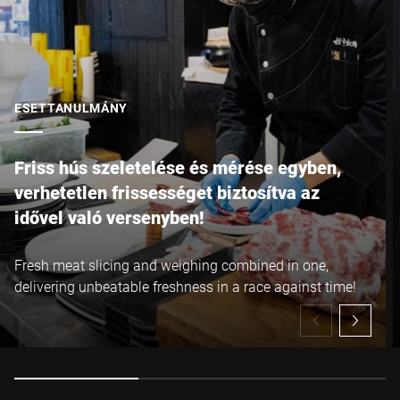
ESETTANULMÁNY
Friss hús szeletelése és mérése egyben,
verhetetlen frissességet biztosítva az
idővel való versenyben!
Fresh meat slicing and weighing combined in one,
delivering unbeatable freshness in a race against time!