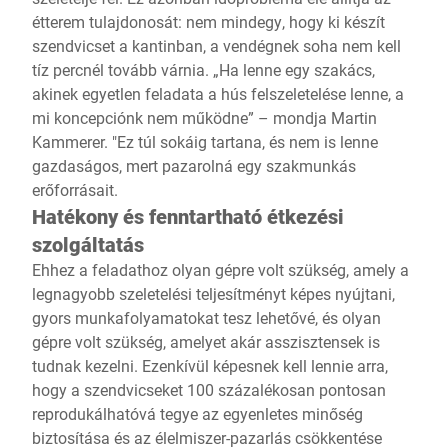
étterem tulajdonosát: nem mindegy, hogy ki készít
szendvicset a kantinban, a vendégnek soha nem kell
tíz percnél tovább várnia. „Ha lenne egy szakács,
akinek egyetlen feladata a hús felszeletelése lenne, a
mi koncepciónk nem működne” – mondja Martin
Kammerer. "Ez túl sokáig tartana, és nem is lenne
gazdaságos, mert pazarolná egy szakmunkás
erőforrásait.
Hatékony és fenntartható étkezési
szolgáltatás
Ehhez a feladathoz olyan gépre volt szükség, amely a
legnagyobb szeletelési teljesítményt képes nyújtani,
gyors munkafolyamatokat tesz lehetővé, és olyan
gépre volt szükség, amelyet akár asszisztensek is
tudnak kezelni. Ezenkívül képesnek kell lennie arra,
hogy a szendvicseket 100 százalékosan pontosan
reprodukálhatóvá tegye az egyenletes minőség
biztosítása és az élelmiszer-pazarlás csökkentése