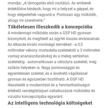
mondja: „A támogatás első osztályú. Az emberek
érdeklődve kérdezik, hogy mi a helyzet a géppel, és
hogy elégedettek vagyunk-e. Pontosan úgy működik,
ahogy mi szeretnénk.”
Tökéletesen illeszkedik a koncepcióba
A mindennapi működés során a GSP HD gyorsan
bizonyított, és megfelelt az ügyfél összes elvárásának.
Az étkezde kiváló minőségű termékeit - a 0,5
milliméter vékony mortadella-szeletektől a 3 milliméter
vastag ananászdarabokig és a meleg sertéshas
szeletekig - automatikusan a célsúlyra szeleteli, még
szűkös helyeken is. Nagy pontossággal és
egyenletesen szeletel, és a levehető vágókéssel
gyorsan és egyszerűen tisztítható. A GSP HD
illeszkedik a modernitást és a fenntarthatóságot
értékelő vendéglátóipari vállalkozások működési és
vizuális koncepciójába egyaránt.
Az intelligens technológia költségeket