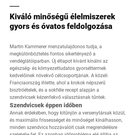
Kiváló minőségű élelmiszerek
gyors és óvatos feldolgozása
Martin Kammerer menzatulajdonos tudja, a
megkülönböztetés fontos sikertényező a
vendéglátóiparban. Új étlapot kívánt kínálni az
egészség- és környezettudatos gyorséttermek
kedvelőinek növekvő célcsoportjának. A közeli
Franciaország ihlette, ahol a krokok népszerű
bisztróételek, és a sokféle recept alapján a
szendvicsek kézenfekvő választásnak tűntek.
Szendvicsek éppen időben
Annak érdekében, hogy kitűnjön a versenytársak közül,
és maximális frissességet és minőséget kínálhasson,
minden szendvics hozzávalóit csak megrendelésre
szeletelje fel. Ez azonban időprobléma elé állítja az