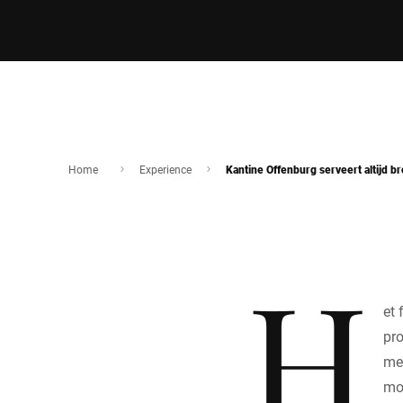
Home
Experience
Kantine Offenburg serveert altijd br
H
et 
pro
met
mor