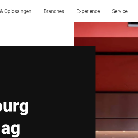
 & Oplossingen
Branches
Experience
Service
Oostenrijk
België
Frankrijk
Duitsland
Hongarije
Italië
burg
Polen
Portugal
dag
Servië
Slowakije