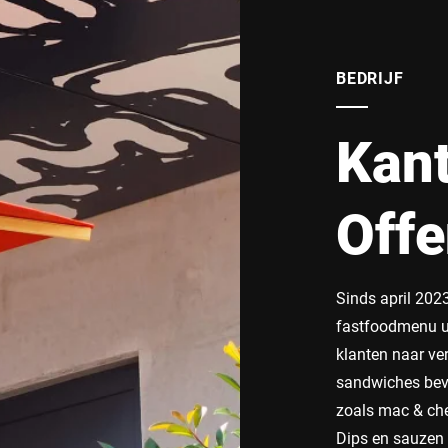
BEDRIJF
Kant
Off
Sinds april 202
fastfoodmenu ui
klanten naar ve
sandwiches bev
zoals mac & che
Dips en sauzen 