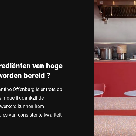
Zwitserland
Turkije
Verenigd Koninkrijk
grediënten van hoge
 worden bereid ?
tine Offenburg is er trots op
s mogelijk dankzij de
ewerkers kunnen hem
jes van consistente kwaliteit