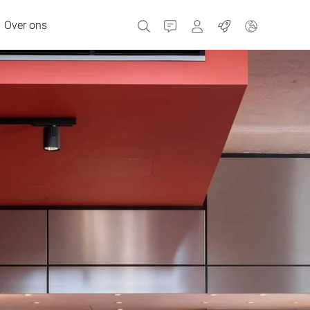
Over ons
Contact
Portals
Banen
MyBizerba Klantenpor
RefurBiz Shop
Tsjechische Republiek
Griekenland
Nederland
Rusland
Spanje