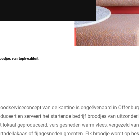
oodjes van topkwaliteit
foodserviceconcept van de kantine is ongeëvenaard in Offenburg
duceert en serveert het startende bedrijf broodjes van uitzonderli
 lokaal geproduceerd, vers gesneden warm vlees, vergezeld van
tadellakaas of fijngesneden groenten. Elk broodje wordt op bes