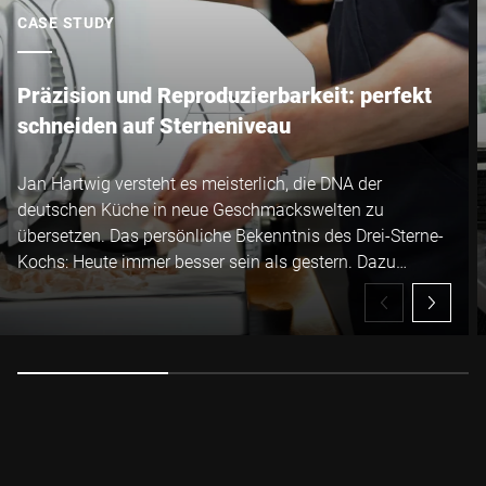
CASE STUDY
Präzision und Reproduzierbarkeit: perfekt
schneiden auf Sterneniveau
Jan Hartwig versteht es meisterlich, die DNA der
deutschen Küche in neue Geschmackswelten zu
übersetzen. Das persönliche Bekenntnis des Drei-Sterne-
Kochs: Heute immer besser sein als gestern. Dazu
entwickelt er nicht nur sich selbst und seine Gerichte
ständig weiter, sondern perfektioniert auch sein
Equipment laufend. Der neueste Zugang in der JAN-
Küche ist die manuelle Schneidemaschine VSP von
Bizerba.