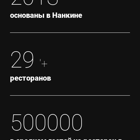
основаны в Нанкине
29
'+
ресторанов
500000