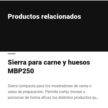
Email *
Productos relacionados
Teléfono *
Calle *
SIERRAS DE CARNE Y HUESO
Sierra para carne y huesos
Código postal *
MBP250
Ciudad *
Sierra compacta para los mostradores de venta o
salas de preparación. Permite cortar, trocear y
País *
porcionar de forma eficaz los distintos productos que
se procesan a diario. Se adapta a todo tipo de