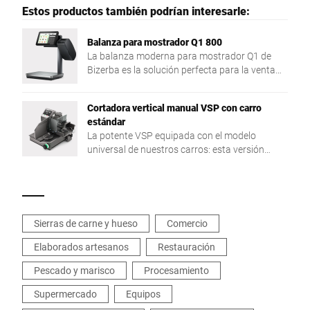
Estos productos también podrían interesarle:
Balanza para mostrador Q1 800
La balanza moderna para mostrador Q1 de
Bizerba es la solución perfecta para la venta
asistida, el autoservicio y el etiquetado de
precios. Interfaz táctil e intuitiva para un uso
Cortadora vertical manual VSP con carro
fácil y eficiente.
estándar
La potente VSP equipada con el modelo
universal de nuestros carros: esta versión
estándar le proporciona la máxima flexibilidad,
dado que es idónea para los géneros a cortar
más diversos, ya sean grandes o pequeños.
Esto convierte este modelo en un equipo de
trabajo ideal si su equipo procesa géneros muy
Sierras de carne y hueso
Comercio
diversos en su trabajo diario en el mostrador o
en la sala de preparación y usted presta una
Elaborados artesanos
Restauración
gran importancia a la máxima calidad de los
Pescado y marisco
Procesamiento
artículos producidos.||Los carros estándar
están disponibles con cuchillas con un
Supermercado
Equipos
diámetro de 280 y 330 mm. La variante con un