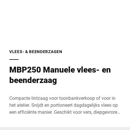
VLEES- & BEENDERZAGEN
MBP250 Manuele vlees- en
beenderzaag
Compacte lintzaag voor toonbankverkoop of voor in
het atelier. Snijdt en portioneert dagdagelijks vlees op
een efficiënte manier. Geschikt voor vers, diepgevroren
of gerookt vlees en voor het maken van gelijke porties
op basis van gewicht, zoals bijv. koteletten.