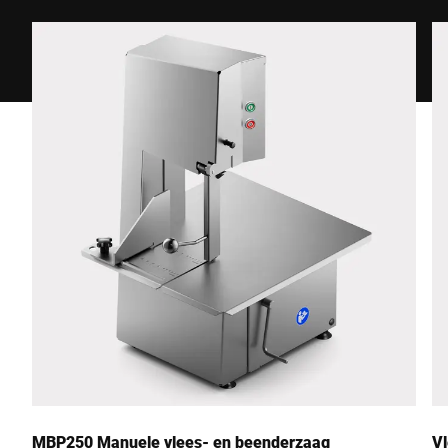
MBP250 Manuele vlees- en beenderzaag
V