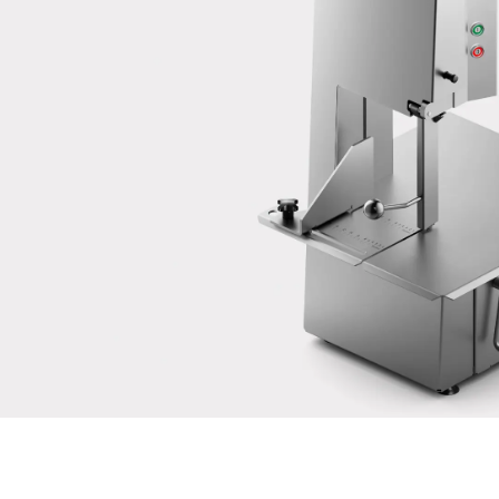
Ihre Nachricht an uns *
Hiermit bestätige ich, dass ich mit der Nutzung meiner Daten zur
Bearbeitung dieser Anfrage einverstanden bin. Weitere
Informationen finden Sie in den
Datenschutzerklärung
. *
Anti-Robot Verification
Click to start verification
Friendly
Captcha ⇗
Absenden