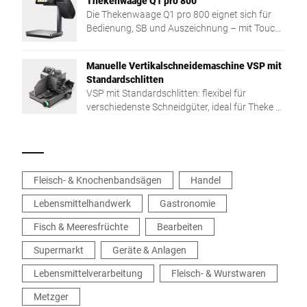
Thekenwaage Q1 pro 800
Die Thekenwaage Q1 pro 800 eignet sich für
Bedienung, SB und Auszeichnung – mit Touch,
flacher Lastplatte und schlankem Design für
optimale Sicht
Manuelle Vertikalschneidemaschine VSP mit
Standardschlitten
VSP mit Standardschlitten: flexibel für
verschiedenste Schneidgüter, ideal für Theke &
Vorbereitung. Kompakt auch mit 280-mm-
Messer.
Fleisch- & Knochenbandsägen
Handel
Lebensmittelhandwerk
Gastronomie
Fisch & Meeresfrüchte
Bearbeiten
Supermarkt
Geräte & Anlagen
Lebensmittelverarbeitung
Fleisch- & Wurstwaren
Metzger