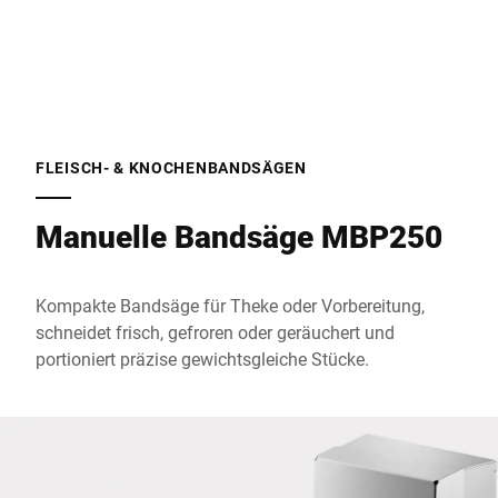
Telefon *
Straße *
FLEISCH- & KNOCHENBANDSÄGEN
Manuelle Bandsäge MBP250
PLZ *
Kompakte Bandsäge für Theke oder Vorbereitung,
Stadt *
schneidet frisch, gefroren oder geräuchert und
portioniert präzise gewichtsgleiche Stücke.
Land *