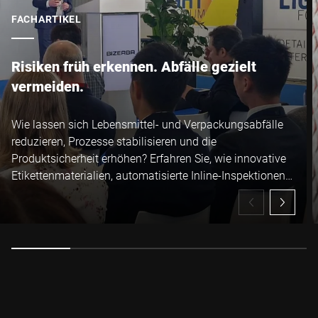
FACHARTIKEL
Anti-Robot Verification
Click to start verification
Friendly
Captcha ⇗
Risiken früh erkennen. Abfälle gezielt
vermeiden.
Absenden
Wie lassen sich Lebensmittel- und Verpackungsabfälle
reduzieren, Prozesse stabilisieren und die
Produktsicherheit erhöhen? Erfahren Sie, wie innovative
Etikettenmaterialien, automatisierte Inline-Inspektionen
und digitale Lösungen ineinandergreifen – für mehr
Effizienz, Transparenz und Sicherheit in Ihrer
Lebensmittelproduktion.