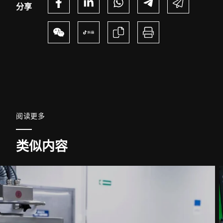
分享
电话 *
街道 *
邮政编码 *
阅读更多
城市 *
类似内容
国家 *
联系我们 *