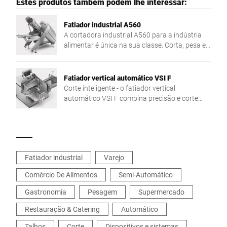
Estes produtos também podem lhe interessar:
Fatiador industrial A560
A cortadora industrial A560 para a indústria
alimentar é única na sua classe. Corta, pesa e
doseia automaticamente uma vasta gama de
produtos com o peso pretendido.
Fatiador vertical automático VSI F
Corte inteligente - o fatiador vertical
automático VSI F combina precisão e corte
para o peso pretendido, bem como a
integração em rede no processo de produção.
A solução personalizada para uma maior
flexibilidade e eficiência.
Fatiador industrial
Varejo
Comércio De Alimentos
Semi-Automático
Gastronomia
Pesagem
Supermercado
Restauração & Catering
Automático
Talhos
Corte
Dispositivos e sistemas