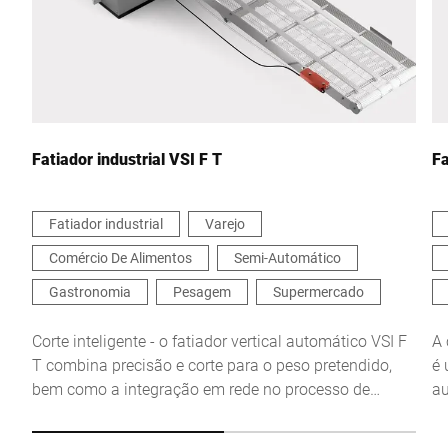
Sua mensagem para nós *
Fatiador industrial VSI F T
Fa
Fatiador industrial
Varejo
Comércio De Alimentos
Semi-Automático
Confirmo que concordo com o uso dos meus dados para
processar essa solicitação Informações adicionais podem ser
Gastronomia
Pesagem
Supermercado
encontradas no
Declaração de proteção de dados
*
Corte inteligente - o fatiador vertical automático VSI F
A 
T combina precisão e corte para o peso pretendido,
é 
Anti-Robot Verification
bem como a integração em rede no processo de
a
Click to start verification
produção. A solução personalizada para uma maior
o 
Friendly
Captcha ⇗
flexibilidade e eficiência.