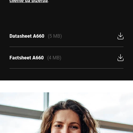
cliente da Bizerba
.
Datasheet A660
(5 MB)
Factsheet A660
(4 MB)