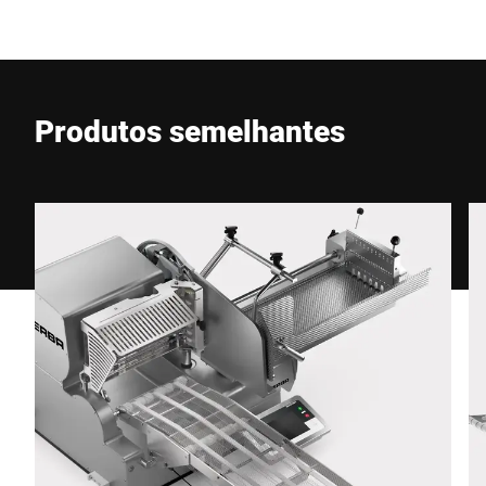
E-mail *
Produtos semelhantes
Telefone *
Rua *
CEP *
Cidade *
País *