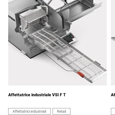
CAP *
Città *
Paese *
Il tuo messaggio *
Affettatrice industriale VSI F T
Af
Affettatrici industriali
Retail