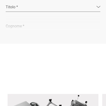
Titolo *
Cognome *
Ragione sociale *
E-mail *
Telefono *
Via *