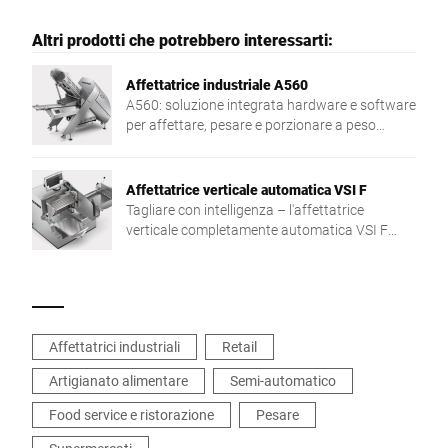
Altri prodotti che potrebbero interessarti:
Affettatrice industriale A560
A560: soluzione integrata hardware e software
per affettare, pesare e porzionare a peso
target. Ideale per produzioni su commessa
efficienti.
Affettatrice verticale automatica VSI F
Tagliare con intelligenza – l'affettatrice
verticale completamente automatica VSI F
coniuga precisione e affettatura a peso target,
come anche una perfetta integrazione nel
processo produttivo. La soluzione
personalizzata per maggiore flessibilità e
efficienza.
Affettatrici industriali
Retail
Artigianato alimentare
Semi-automatico
Food service e ristorazione
Pesare