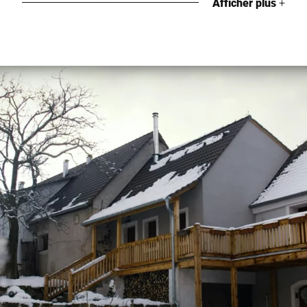
Afficher plus
+
Boucher
Viande & saucisses
Magasin de ferme