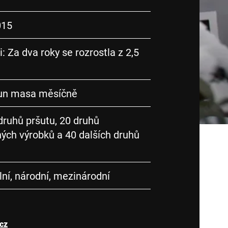
015
 Za dva roky se rozrostla z 2,5
tun masa měsíčně
druhů pršutu, 20 druhů
ých výrobků a 40 dalších druhů
lní, národní, mezinárodní
cz