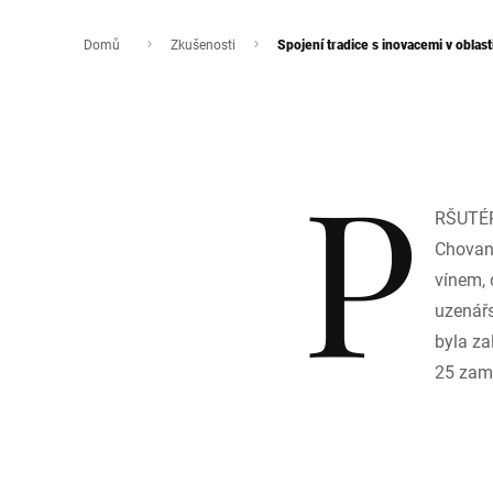
Domů
Zkušenosti
Spojení tradice s inovacemi v oblast
P
RŠUTÉR
Chovane
vínem, 
uzenářs
byla za
25 zam