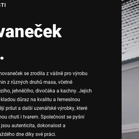
TI
vaneček
.
vaneček se zrodila z vášně pro výrobu
nin z různých druhů masa, včetně
zího, jehněčího, divočáka a kachny. Jejich
 kladou důraz na kvalitu a řemeslnou
jí pršut a další uzenářské výrobky, které
nou chutí i tvarem. Společnost se pyšní
jsou autenticita, dokonalost a
ždého dne díky své práci.