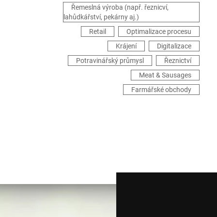
Řemeslná výroba (např. řeznicví,
lahůdkářství, pekárny aj.)
Retail
Optimalizace procesu
Krájení
Digitalizace
Potravinářský průmysl
Řeznictví
Meat & Sausages
Farmářské obchody