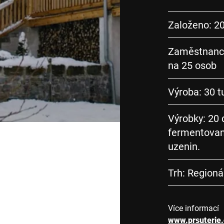
Založeno: 2
Zaměstnanci:
na 25 osob
Výroba: 30 
Výrobky: 20 
fermentovan
uzenin.
Trh: Regioná
Více informací
www.prsuterie.