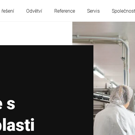
 řešení
Odvětví
Reference
Servis
Společnos
Rakousko
Belgie
Francie
Německo
Maďarsko
Itálie
e s
Polsko
Portugalsko
lasti
Srbsko
Slovensko