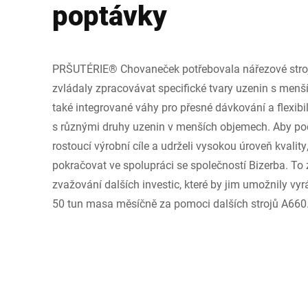
poptávky
PRŠUTÉRIE® Chovaneček potřebovala nářezové stroje
zvládaly zpracovávat specifické tvary uzenin s menš
také integrované váhy pro přesné dávkování a flexibi
s různými druhy uzenin v menších objemech. Aby pod
rostoucí výrobní cíle a udrželi vysokou úroveň kvality,
pokračovat ve spolupráci se společností Bizerba. To 
zvažování dalších investic, které by jim umožnily vy
50 tun masa měsíčně za pomoci dalších strojů A660