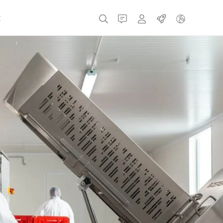
t
Kontakt
MyBizerba
Práce
Česká republika
Řecko
Holandsko
Rusko
Španělsko