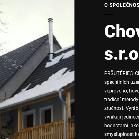
O SPOLEČNOS
Cho
s.r.o
PRŠUTÉRIE® Cho
speciálních uze
vepřového, hově
tradiční metody
zručnost. Vyrábě
vynikají jedineč
hodnotami jako 
smysluplnost ka