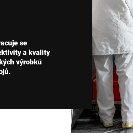
Švýcarsko
Turecko
Spojené království
acuje se
tivity a kvality
ských výrobků
ojů.