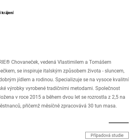
i krájení
IE® Chovaneček, vedená Vlastimilem a Tomášem
čkem, se inspiruje italským způsobem života - sluncem,
dobrým jídlem a rodinou. Specializuje se na vysoce kvalitní
ké výrobky vyrobené tradičními metodami. Společnost
ložena v roce 2015 a během dvou let se rozrostla z 2,5 na
ěstnanců, přičemž měsíčně zpracovává 30 tun masa.
Případová studie