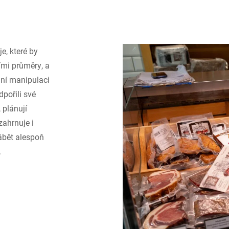
, které by
ími průměry, a
lní manipulaci
pořili své
 plánují
zahrnuje i
rábět alespoň
.