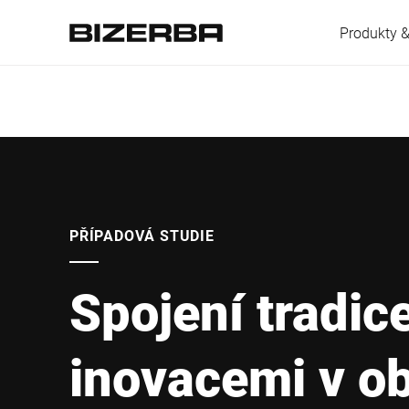
Produkty &
Evropa
Amerika
PŘÍPADOVÁ STUDIE
Spojení tradic
Asie
inovacemi v ob
Austrálie