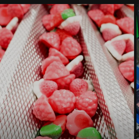
Escríbenos tu mensaje *
Por la presente confirmo que acepto el uso de mis datos para
procesar esta solicitud Se puede encontrar más información en
Declaración de protección de datos
*
Anti-Robot Verification
Click to start verification
Friendly
Captcha ⇗