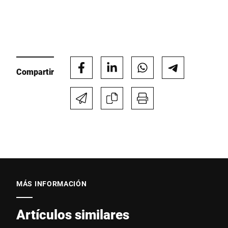
Email *
Compartir
Teléfono *
Calle *
Código postal *
MÁS INFORMACIÓN
Ciudad *
Artículos similares
País *