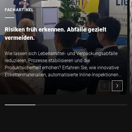
FACHARTIKEL
Anti-Robot Verification
Click to start verification
Friendly
Captcha ⇗
Risiken früh erkennen. Abfälle gezielt
vermeiden.
Absenden
Wie lassen sich Lebensmittel- und Verpackungsabfälle
reduzieren, Prozesse stabilisieren und die
Produktsicherheit erhöhen? Erfahren Sie, wie innovative
Etikettenmaterialien, automatisierte Inline-Inspektionen
und digitale Lösungen ineinandergreifen – für mehr
Effizienz, Transparenz und Sicherheit in Ihrer
Lebensmittelproduktion.