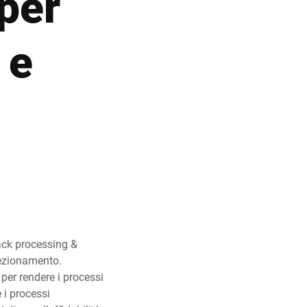
 per
Ucraina
 e
ack processing &
fezionamento.
per rendere i processi
e i processi