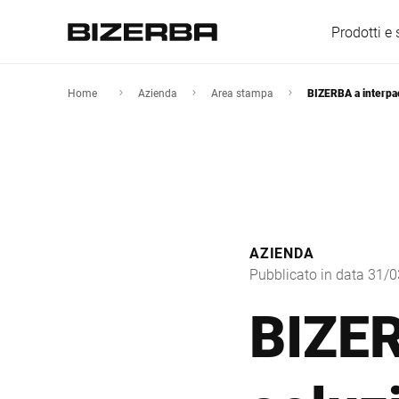
Prodotti e 
Home
Azienda
Area stampa
BIZERBA a interpack
Europa
America
AZIENDA
Pubblicato in data 31/
Asia
BIZER
Australia