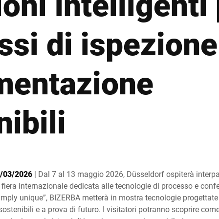
oni intelligenti
Svizzera
Turchia
ssi di ispezione
Regno Unito
mentazione
ibili
1/03/2026
| Dal 7 al 13 maggio 2026, Düsseldorf ospiterà interp
 fiera internazionale dedicata alle tecnologie di processo e con
simply unique”, BIZERBA metterà in mostra tecnologie progettate 
, sostenibili e a prova di futuro. I visitatori potranno scoprire com