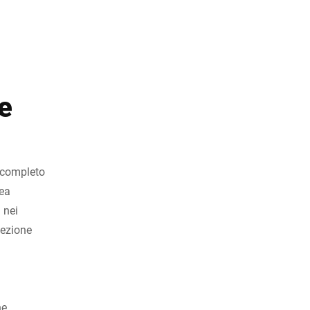
e
 completo
nea
 nei
pezione
ne