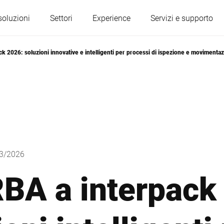
soluzioni
Settori
Experience
Servizi e supporto
 2026: soluzioni innovative e intelligenti per processi di ispezione e movimentazio
Austria
Belgio
Francia
Germania
Ungheria
Italia
03/2026
BA a interpack
Polonia
Portogallo
Serbia
Slovacchia