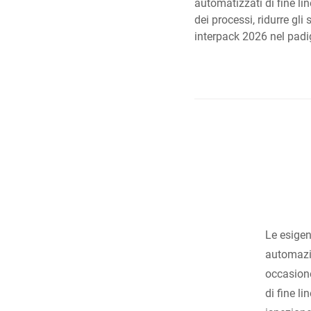
automatizzati di fine li
dei processi, ridurre gl
interpack 2026 nel padi
Le esigen
automazio
occasione
di fine l