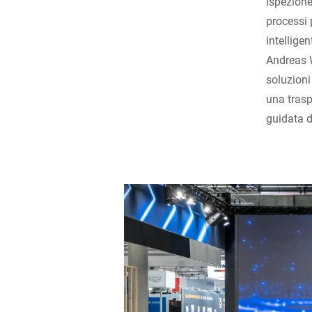
ispezion
processi 
intellige
Andreas W
soluzioni
una trasp
guidata d