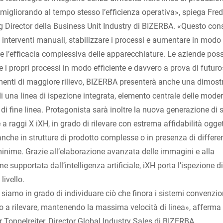
, migliorando al tempo stesso l’efficienza operativa», spiega Fred
Director della Business Unit Industry di BIZERBA. «Questo con
li interventi manuali, stabilizzare i processi e aumentare in modo
e l’efficacia complessiva delle apparecchiature. Le aziende pos
e i propri processi in modo efficiente e davvero a prova di futuro
enti di maggiore rilievo, BIZERBA presenterà anche una dimost
di una linea di ispezione integrata, elemento centrale delle mode
 di fine linea. Protagonista sarà inoltre la nuova generazione di 
 a raggi X iXH, in grado di rilevare con estrema affidabilità ogget
anche in strutture di prodotto complesse o in presenza di differe
inime. Grazie all’elaborazione avanzata delle immagini e alla
e supportata dall’intelligenza artificiale, iXH porta l’ispezione d
livello.
siamo in grado di individuare ciò che finora i sistemi convenzio
o a rilevare, mantenendo la massima velocità di linea», afferma
 Toppelreiter, Director Global Industry Sales di BIZERBA.