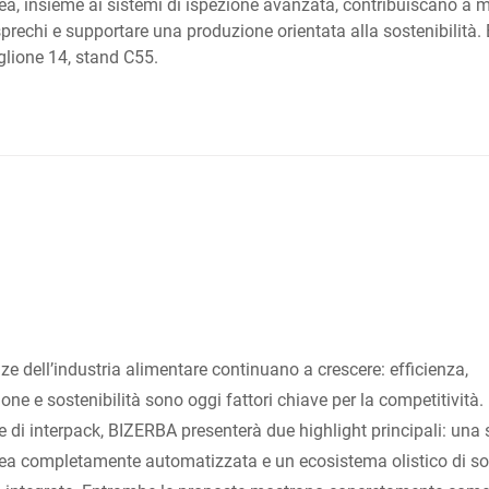
nea, insieme ai sistemi di ispezione avanzata, contribuiscano a mig
i sprechi e supportare una produzione orientata alla sostenibilità
glione 14, stand C55.
ze dell’industria alimentare continuano a crescere: efficienza,
ne e sostenibilità sono oggi fattori chiave per la competitività. 
 di interpack, BIZERBA presenterà due highlight principali: una
inea completamente automatizzata e un ecosistema olistico di so