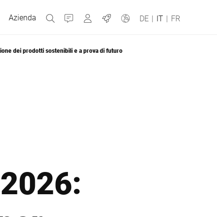
Azienda
Contatti
MyBizerba
Jobs
DE
|
IT
|
FR
ne dei prodotti sostenibili e a prova di futuro
Repubblica Ceca
Grecia
Olanda
 2026:
Russia
Spagna