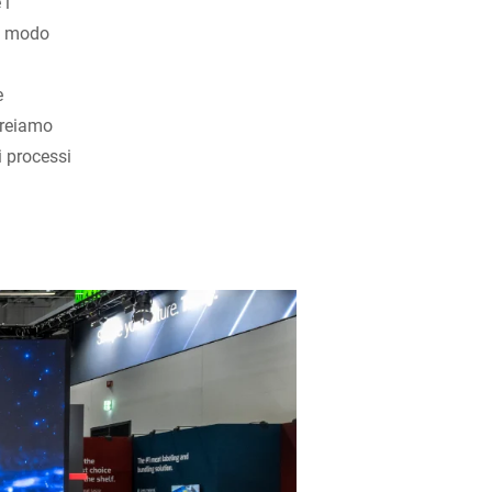
 i
in modo
e
creiamo
i processi