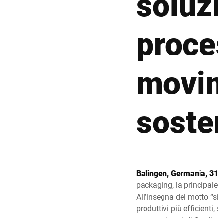
soluzi
Africa
proce
Sito web globale
movi
sosten
Balingen, Germania, 3
packaging, la principale
All’insegna del motto “
produttivi più efficienti