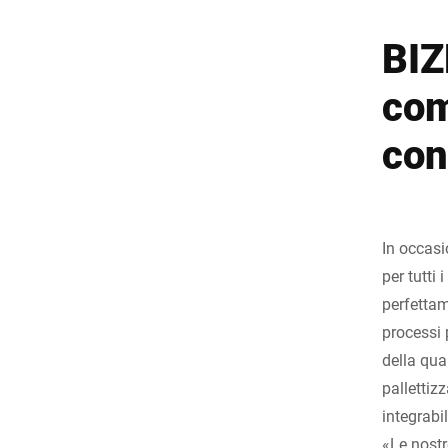
BIZ
com
con
In occasi
per tutti 
perfettam
processi 
della qua
pallettiz
integrabil
«Le nostr