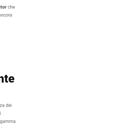
tor
che
 ancora
nte
nza dei
i
na gamma