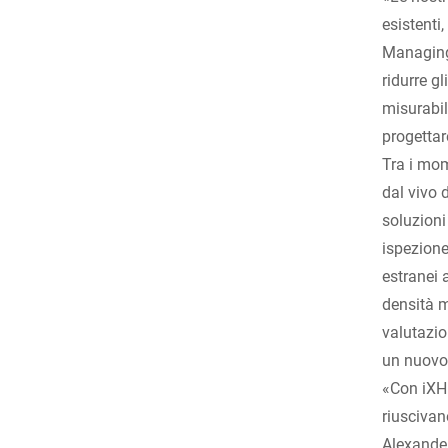
esistenti
Managing 
ridurre g
misurabil
progettar
Tra i mom
dal vivo 
soluzioni
ispezione
estranei 
densità m
valutazion
un nuovo 
«Con iXH 
riuscivan
Alexander