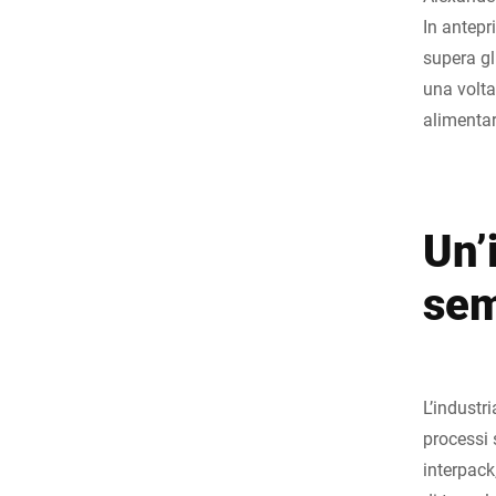
In antepr
supera gl
una volta
alimentar
Un’
sem
L’industr
processi 
interpac