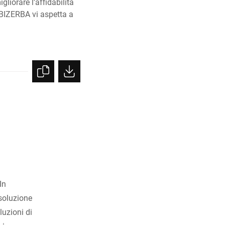
liorare l’affidabilità
. BIZERBA vi aspetta a
In
 soluzione
luzioni di