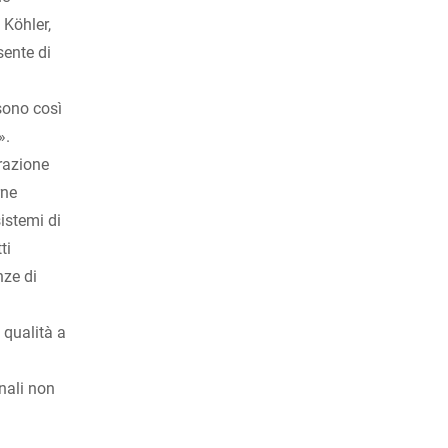
 Köhler,
sente di
sono così
».
razione
rne
sistemi di
ti
nze di
i qualità a
nali non