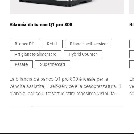
Il tuo messaggio *
Bilancia da banco Q1 pro 800
Bi
Bilance PC
Retail
Bilancia self-service
Artigianato alimentare
Hybrid Counter
Continua a confermare che accetto l'uso dei miei dati per
elaborare questa richiesta. Ulteriori informazioni sono disponibili
Pesare
Supermercati
in
Dichiarazione di protezione dei dati
*
La bilancia da banco Q1 pro 800 è ideale per la
L'
vendita assistita, il self-service e la pesoprezzatura. Il
ve
Anti-Robot Verification
piano di carico ultrasottile offre massima visibilità
co
Click to start verification
sulla merce.
es
Friendly
Captcha ⇗
L’
os
Invia