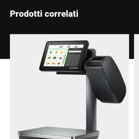
Prodotti correlati
Telefono *
Via *
CAP *
Città *
Paese *