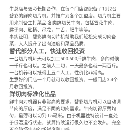
牛总店与碧彩长期合作，在每个门店都配备了1到2台
碧彩的鲜肉切片机，并推广到各个加盟店。切片机主要
用来制备主打菜品-各类鲜切黄牛肉，包括雪花牛肉、
腱子肉、匙柄、吊龙，牛舌，肥牛等等。
事实证明，碧彩鲜肉切片机帮助我们轻松完成切肉备
菜，大大提升了出肉速度和菜品品质。
替代部分人工，快速收回投资
一台切片机每天可以加工500-600斤鲜牛肉，多的时候
一千斤也可以。之前人工切，一天最多也就一两百斤。
一台机器可以抵得上五个人工。性价比非常高。
生意好的门店一个月就可以收回投资。一般门店3-4个
月收回投资。
鲜切肉标准化出品
鲜牛肉对机器有非常高的要求。碧彩切片机可以自动调
节肉的厚度，满足不同的切肉需求。牛肉切得厚薄均
匀，最薄可以切到0.5毫米。由于机器独特设计一直处
于低温运行状态，就算持续运行很久也不会发热，完全
不会破坏牛肉的新鲜度和口感。