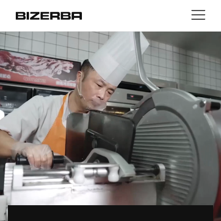
接触
返回
MyBizerba
产品与解决方案
欧洲
职业
cn
美国
行业
亚洲
经验
澳大利亚
服务与支持
非洲
公司