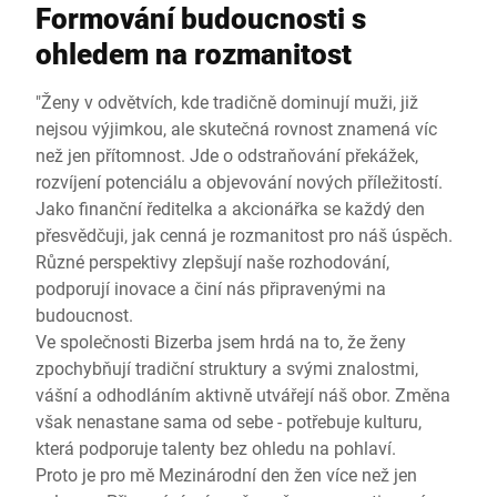
Formování budoucnosti s
ohledem na rozmanitost
"Ženy v odvětvích, kde tradičně dominují muži, již
nejsou výjimkou, ale skutečná rovnost znamená víc
než jen přítomnost. Jde o odstraňování překážek,
rozvíjení potenciálu a objevování nových příležitostí.
Jako finanční ředitelka a akcionářka se každý den
přesvědčuji, jak cenná je rozmanitost pro náš úspěch.
Různé perspektivy zlepšují naše rozhodování,
podporují inovace a činí nás připravenými na
budoucnost.
Ve společnosti Bizerba jsem hrdá na to, že ženy
zpochybňují tradiční struktury a svými znalostmi,
vášní a odhodláním aktivně utvářejí náš obor. Změna
však nenastane sama od sebe - potřebuje kulturu,
která podporuje talenty bez ohledu na pohlaví.
Proto je pro mě Mezinárodní den žen více než jen