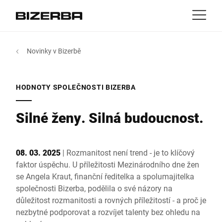
Kontakt
Zpět
Novinky v Bizerbě
MyBizerba
Produkty & řešení
Evropa
Práce
HODNOTY SPOLEČNOSTI BIZERBA
cz
Amerika
Odvětví
Silné ženy. Silná budoucnost.
Asie
Reference
08. 03. 2025
| Rozmanitost není trend - je to klíčový
Austrálie
faktor úspěchu. U příležitosti Mezinárodního dne žen
Servis
se Angela Kraut, finanční ředitelka a spolumajitelka
společnosti Bizerba, podělila o své názory na
Afrika
důležitost rozmanitosti a rovných příležitostí - a proč je
Společnost
nezbytné podporovat a rozvíjet talenty bez ohledu na