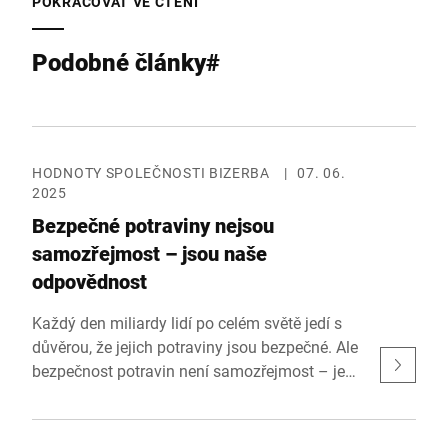
POKRAČOVAT VE ČTENÍ
Podobné články#
HODNOTY SPOLEČNOSTI BIZERBA
|
07. 06.
2025
Bezpečné potraviny nejsou
samozřejmost – jsou naše
odpovědnost
Každý den miliardy lidí po celém světě jedí s
důvěrou, že jejich potraviny jsou bezpečné. Ale
bezpečnost potravin není samozřejmost – je
výsledkem pečlivé práce a odpovědného
přístupu. Světový den bezpečnosti potravin,
který připadá na 7. června, připomíná, jak