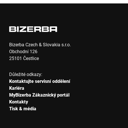
zásadní roli hrají bezpečné potraviny pro naše
zdraví, fungující společnost a důvěru v celý
hodnotový řetězec. Ve společnosti Bizerba
vnímáme bezpečnost potravin nejen jako
technickou výzvu, ale především jako naši
společenskou odpovědnost.
Bizerba Czech & Slovakia s.r.o.
Obchodní 126
25101 Čestlice
Důležité odkazy:
Kontaktujte servisní oddělení
Kariéra
MyBizerba Zákaznický portál
Kontakty
Tisk & média