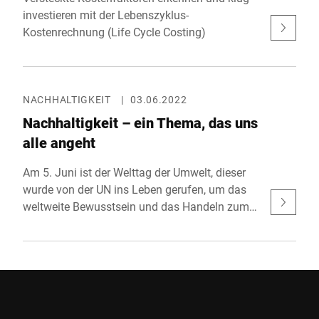
investieren mit der Lebenszyklus-
Kostenrechnung (Life Cycle Costing)
NACHHALTIGKEIT
|
03.06.2022
Nachhaltigkeit – ein Thema, das uns
alle angeht
Am 5. Juni ist der Welttag der Umwelt, dieser
wurde von der UN ins Leben gerufen, um das
weltweite Bewusstsein und das Handeln zum
Schutz der Umwelt zu fördern. Auch Bizerba ist
sich seiner Verantwortung der Umwelt
gegenüber bewusst und bietet deshalb
nachhaltige Lösungen im Einklang mit
Ökonomie, Ökologie und Gesellschaft.