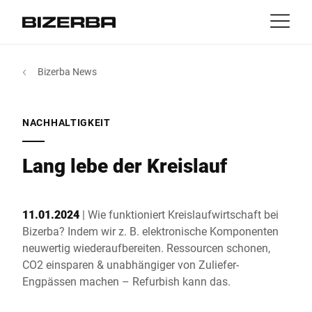
Kontakt
zurück
Bizerba News
Portale
Produkte & Lösungen
Europa
Jobs
MyBizerba Kundenportal
NACHHALTIGKEIT
de
Amerika
Gebrauchtgeräte-Shop
Branchen
Lang lebe der Kreislauf
Asien
Experience
11.01.2024
| Wie funktioniert Kreislaufwirtschaft bei
Australien
Bizerba? Indem wir z. B. elektronische Komponenten
Service
neuwertig wiederaufbereiten. Ressourcen schonen,
CO2 einsparen & unabhängiger von Zuliefer-
Afrika
Engpässen machen – Refurbish kann das.
Unternehmen