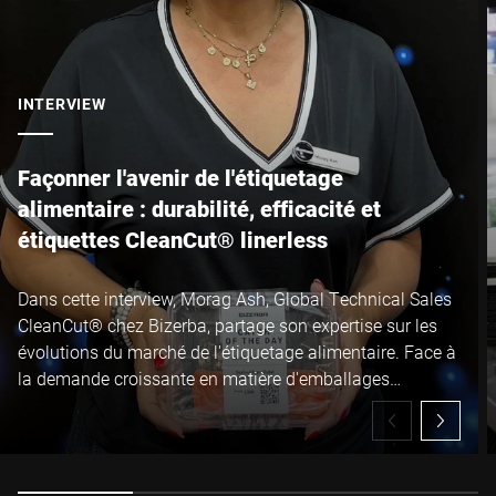
Je confirme par la présente que j'accepte l'utilisation de mes
données pour traiter cette demande De plus amples informations
peuvent être trouvées dans le
Déclaration de protection des
données
*
INTERVIEW
Anti-Robot Verification
Façonner l'avenir de l'étiquetage
Click to start verification
alimentaire : durabilité, efficacité et
Friendly
Captcha ⇗
étiquettes CleanCut® linerless
Dans cette interview, Morag Ash, Global Technical Sales
Envoyer
CleanCut® chez Bizerba, partage son expertise sur les
évolutions du marché de l'étiquetage alimentaire. Face à
la demande croissante en matière d'emballages
durables et de technologies linerless, elle explique
comment les étiquettes linerless CleanCut® de Bizerba
permettent aux industriels de l'agroalimentaire de réduire
leurs déchets, d'augmenter leur disponibilité de