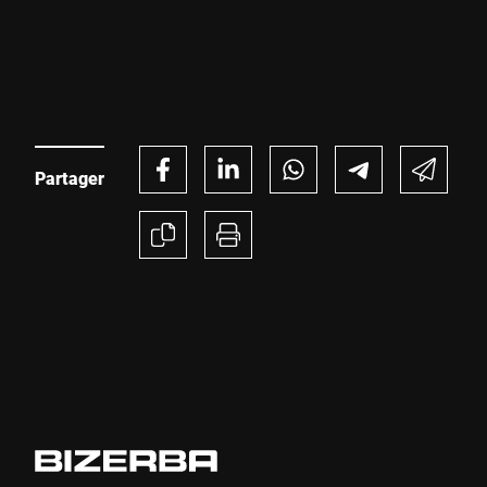
production et d'améliorer significativement leurs
performances opérationnelles, tout en répondant aux
nouvelles attentes des distributeurs et aux exigences
réglementaires.
Partager