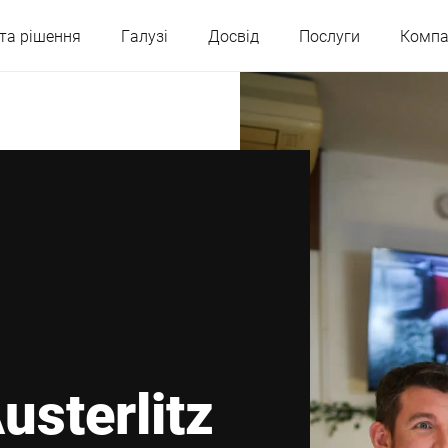
та рішення
Галузі
Досвід
Послуги
Компа
Австрія
Бельгія
Франція
Німеччина
Угорщина
Італія
Польща
Португалія
usterlitz
Сербія
Словаччина