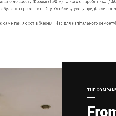
повідно до зросту Жеремі (1,90 м) та його співробітника (1,6
ги були інтегровані в стійку. Особливу увагу приділили есте
 саме так, як хотів Жеремі. Час для капітального ремонту
THE COMPAN
Fro