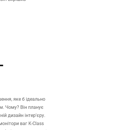
-
ення, яке б ідеально
м. Чому? Він планує
ній дизайн інтер'єру.
онітори ваг K-Class