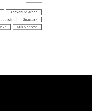
Харчові ремесла
процесів
Зважити
пека
Milk & cheese