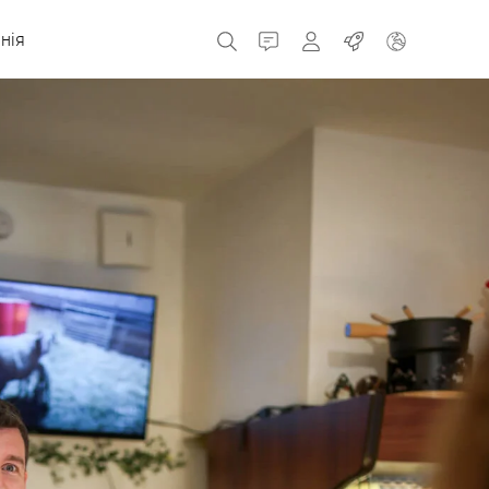
нія
Контакт
MyBizerba
Робота
Чеська Республіка
Греція
Нідерланди
Росія
Іспанія