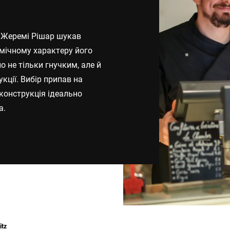
Швейцарія
Туреччина
ні Жеремі Рішар шукав
Об'єднане Королівство
амічному характеру його
 не тільки гнучким, але й
кції. Вибір припав на
 конструкція ідеально
а.
itz