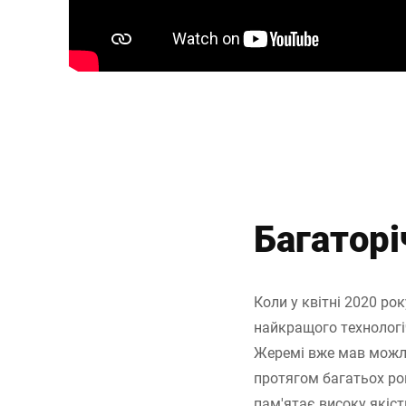
Багаторі
Коли у квітні 2020 ро
найкращого технологі
Жеремі вже мав можли
протягом багатьох ро
пам'ятає високу якіст