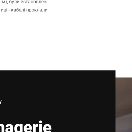
0 м), були встановлені
тиці - кабелі проклали
!
Y
magerie