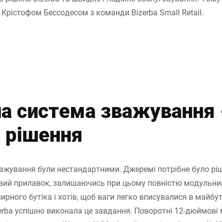
Крістофом Бессодесом з команди Bizerba Small Retail.
а система зважування 
 рішення
ажування були нестандартними. Джеремі потрібне було ріш
овий прилавок, залишаючись при цьому повністю модульни
ирного бутіка і хотів, щоб ваги легко вписувалися в майбут
rba успішно виконала це завдання. Поворотні 12-дюймові м