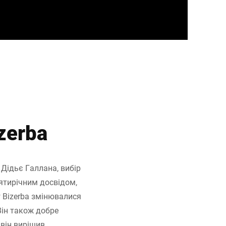
zerba
Дідьє Галлана, вибір
ятирічним досвідом,
 Bizerba змінювалися
Він також добре
 він вирішив