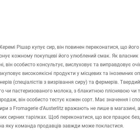
Жеремі Рішар купує сир, він повинен переконатися, що його
онує кожному покупцеві його улюблений смак. Як власник Fr
оні, він особисто консультує, вислуховує та виправдовує очі
закуповує високоякісні продукти у місцевих та іноземних оп
ерів (спеціалістів з визрівання сиру) та фермерів. Твердий
го чи пастеризованого молока, з блакитною пліснявою чи 
продаж, він особисто тестує кожен сорт. Має значення і спо
ри з Fromagerie d'Austerlitz вражають не лише в магазині, 
них сирних тарілках. Щоб переконатися, що все працює без
на яку команда продавців завжди може покластися.