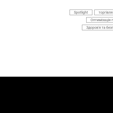
Spotlight
торгівля
Оптимізація 
Здоров'я та без