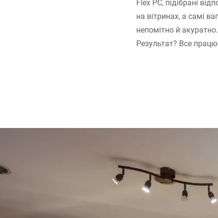
Flex PC, підібрані від
на вітринах, а самі ва
непомітно й акуратно.
Результат? Все працює