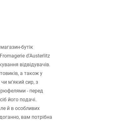
 магазин-бутік
omagerie d'Austerlitz
кування відвідувачів.
товиків, а також у
 чи м'який сир, з
трюфелями - перед
сіб його подачі.
але й в особливих
доганно, вам потрібна