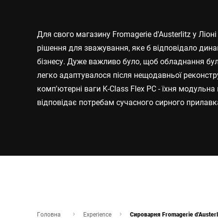
Африка
Для свого магазину Fromagerie d'Austerlitz у Ліо
Глобальний веб -сайт
рішення для зважування, яке б відповідало дин
бізнесу. Дуже важливо було, щоб обладнання було
легко адаптувалося після нещодавньої реконстру
комп'ютерні ваги K-Class Flex PC - їхня модульна
відповідає потребам сучасного сирного прилавк
Головна
Experience
Сироварня Fromagerie d'Austerl