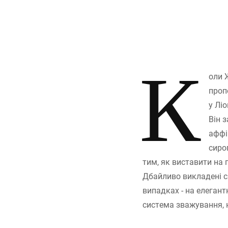
К
оли 
проп
у Лі
Він 
аффін
сиро
тим, як виставити на 
Дбайливо викладені си
випадках - на елегант
система зважування, 