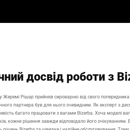
чний досвід роботи з Bi
ку Жеремі Рішар прийняв сироварню від свого попередника 
чного партнера був для нього очевидним. Як експерт з дес
вість багато працювати з вагами Bizerba. Хоча моделі ваг
ків, кожне рішення завжди відповідало його очікуванням. 
ь рішень Bizerba та швидке і надійне обслуговування. Тому