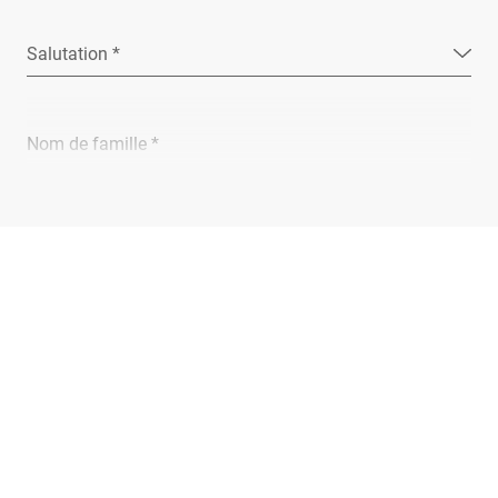
Salutation *
Nom de famille *
Entreprise *
E-Mail *
Téléphone *