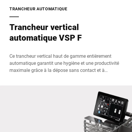
Rue *
TRANCHEUR AUTOMATIQUE
Trancheur vertical
Code postal *
automatique VSP F
Ville *
Ce trancheur vertical haut de gamme entièrement
automatique garantit une hygiène et une productivité
Pays *
maximale grâce à la dépose sans contact et à
l'entraînement automatique du chariot. La technologie
SmarterSlicing simplifie toutes les activités liées à
l'affûtage, au nettoyage et à l'entretien et maximise
Votre demande *
ainsi la durée de vie et les performances du VSP F. Un
concept d'utilisation intuitif avec écran tactile permet
des flux de travail rapides au comptoir de la
charcuterie, même lors du tranchage de grandes
quantités.