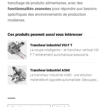
tranchage de produits alimentaires, avec des
fonctionnalités avancées
pour répondre aux besoins
spécifiques des environnements de production
modernes.
Ces produits peuvent aussi vous intéresser
Trancheur industriel VSI F T
La coupe intelligente – le trancheur vertical VSI
F T entièrement automatique associe la
précision et la coupe avec un poids cible, ainsi
que l'intégration en réseau dans le processus
de production. La solution individuelle pour
Trancheur industriel A560
plus de flexibilité et d'efficacité.
Le trancheur industriel A560 : une solution
matérielle et logicielle automatisée. Découpez,
pesez et réalisez des portions avec un poids
cible à l'aide d'un seul appareil pour une grande
variété de produits. Vous produisez de manière
spécifique à la commande et vous augmentez
vos bénéfices, tranche après tranche.