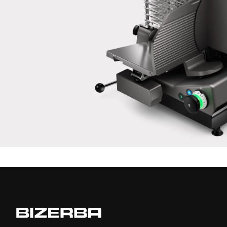
Je confirme par la présente que j'accepte l'utilisation de mes
données pour traiter cette demande De plus amples informations
peuvent être trouvées dans le
Déclaration de protection des
données
*
Anti-Robot Verification
Click to start verification
Friendly
Captcha ⇗
Envoyer