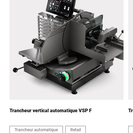
Code postal *
Ville *
Pays *
Votre demande *
Trancheur vertical automatique VSP F
Tr
Trancheur automatique
Retail