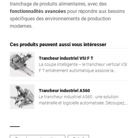
tranchage de produits alimentaires, avec des
fonctionnalités avancées
pour répondre aux besoins
spécifiques des environnements de production
modernes.
Ces produits peuvent aussi vous intéresser
Trancheur industriel VSI F T
La coupe intelligente – le trancheur vertical VSI
F T entièrement automatique associe la
précision et la coupe avec un poids cible, ainsi
que l'intégration en réseau dans le processus
de production. La solution individuelle pour
Trancheur industriel A560
plus de flexibilité et d'efficacité.
Le trancheur industriel A560 : une solution
matérielle et logicielle automatisée. Découpez,
pesez et réalisez des portions avec un poids
cible à l'aide d'un seul appareil pour une grande
variété de produits. Vous produisez de manière
spécifique à la commande et vous augmentez
vos bénéfices, tranche après tranche.