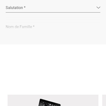
Salutation *
Nom de Famille *
Entreprise *
E-Mail *
Téléphone *
Rue *