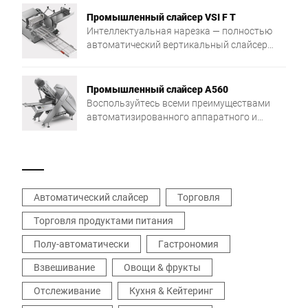
Промышленный слайсер VSI F T
Интеллектуальная нарезка — полностью
автоматический вертикальный слайсер
VSI F T сочетает в себе точность и нарезку
до целевого веса с возможностью сетевой
интеграции в производственный процесс.
Промышленный слайсер A560
Индивидуальное решение, обеспечивающее
Воспользуйтесь всеми преимуществами
еще большую гибкость и эффективность.
автоматизированного аппаратного и
программного решения A560. Всего одно
устройство для нарезания, взвешивания и
порционирования самых разных продуктов
с соблюдением требуемого веса. Работа в
точном соответствии с заказом и
Автоматический слайсер
Торговля
увеличение доходности с каждым резом.
Торговля продуктами питания
Полу-автоматически
Гастрономия
Взвешивание
Овощи & фрукты
Отслеживание
Кухня & Кейтеринг