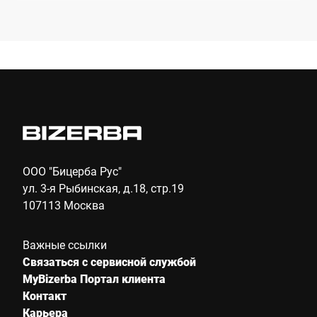
Компания *
E-mail *
Телефон *
ООО "Бицерба Рус"
ул. 3-я Рыбинская, д.18, стр.19
107113 Москва
Улица *
Важные ссылки
Связаться с сервисной службой
Почтовый индекс *
MyBizerba Портал клиента
Контакт
Карьера