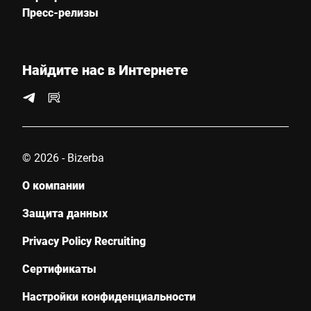
Пресс-релизы
Город *
Страна *
Найдите нас в Интернете
Ваше сообщение для нас *
© 2026 - Bizerba
О компании
Защита данных
Privacy Policy Recruiting
Настоящим я подтверждаю, что согласен с использованием
моих данных для обработки этого запроса
Сертификаты
Дополнительную информацию можно найти в
Объявление
о защите данных
*
Настройки конфиденциальности