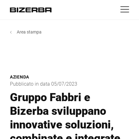
Contatti
Indietro
Area stampa
MyBizerba
Prodotti e soluzioni
Europa
Lavori
it
America
Settori
AZIENDA
Asia
Pubblicato in data 05/07/2023
Experience
Gruppo Fabbri e
Australia
Bizerba sviluppano
Servizi
innovative soluzioni,
Africa
Azienda
combinate e integrate,