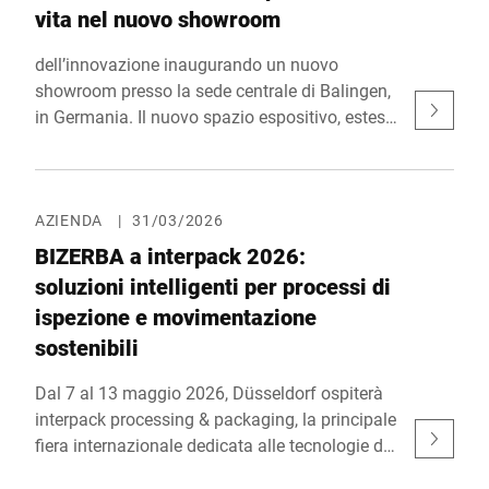
vita nel nuovo showroom
dell’innovazione inaugurando un nuovo
showroom presso la sede centrale di Balingen,
in Germania. Il nuovo spazio espositivo, esteso
su circa 470 metri quadrati, offre una
panoramica concreta delle tecnologie che
stanno trasformando il retail e l’industria: dal
riconoscimento degli oggetti basato
AZIENDA
|
31/03/2026
sull’intelligenza artificiale alle casse self-
BIZERBA a interpack 2026:
service, fino alle soluzioni avanzate di
soluzioni intelligenti per processi di
pesatura, ispezione e automazione. Con un
ispezione e movimentazione
investimento di circa 1,5 milioni di euro,
sostenibili
BIZERBA rinnova il proprio legame con
Balingen, città in cui l’azienda è stata fondata
Dal 7 al 13 maggio 2026, Düsseldorf ospiterà
nel 1866 e che oggi ospita il suo headquarter
interpack processing & packaging, la principale
globale.
fiera internazionale dedicata alle tecnologie di
processo e confezionamento. All’insegna del