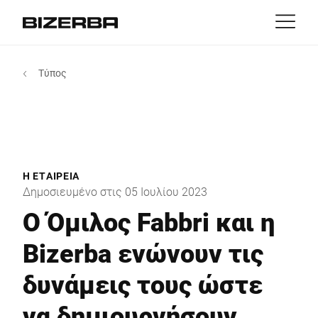
Επικοινωνία
Επιστροφή
Τύπος
MyBizerba
Προϊόντα & Λύσεις
Ευρώπη
θέσεις εργασίας
gr
Αμερική
Κλάδοι
Η ΕΤΑΙΡΕΊΑ
Ασία
Δημοσιευμένο στις 05 Ιουλίου 2023
Εμπειρία
Ο Όμιλος Fabbri και η
Αυστραλία
Bizerba ενώνουν τις
Υπηρεσίες
δυνάμεις τους ώστε
Αφρική
Εταιρία
να δημιουργήσουν