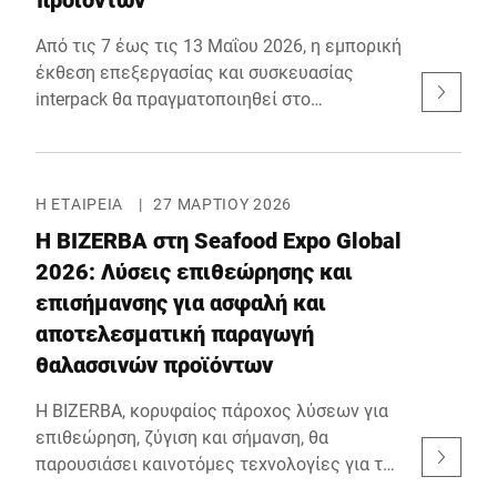
Από τις 7 έως τις 13 Μαΐου 2026, η εμπορική
έκθεση επεξεργασίας και συσκευασίας
interpack θα πραγματοποιηθεί στο
Ντίσελντορφ. Με το σύνθημα "simply unique",
η BIZERBA θα παρουσιάσει
αυτοματοποιημένες διεργασίες στο τέλος
της γραμμής, καθώς και ολοκληρωμένα
Η ΕΤΑΙΡΕΊΑ
|
27 ΜΑΡΤΊΟΥ 2026
συστήματα ελέγχου σε ένα μεγάλο
Η BIZERBA στη Seafood Expo Global
επαγγελματικό κοινό. Η BIZERBA θα
2026: Λύσεις επιθεώρησης και
βρίσκεται στην αίθουσα 14, περίπτερο C55.
επισήμανσης για ασφαλή και
αποτελεσματική παραγωγή
θαλασσινών προϊόντων
Η BIZERBA, κορυφαίος πάροχος λύσεων για
επιθεώρηση, ζύγιση και σήμανση, θα
παρουσιάσει καινοτόμες τεχνολογίες για την
αποτελεσματική, υγιεινή και συμβατή