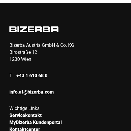
Fachpublikum vor. Zu finden ist BIZERBA in
Halle 14, an Stand C55.
Bizerba Austria GmbH & Co. KG
Birostraße 12
1230 Wien
T
+43 1 610 68 0
info.at@bizerba.com
Wichtige Links
Servicekontakt
MyBizerba Kundenportal
Kontaktcenter