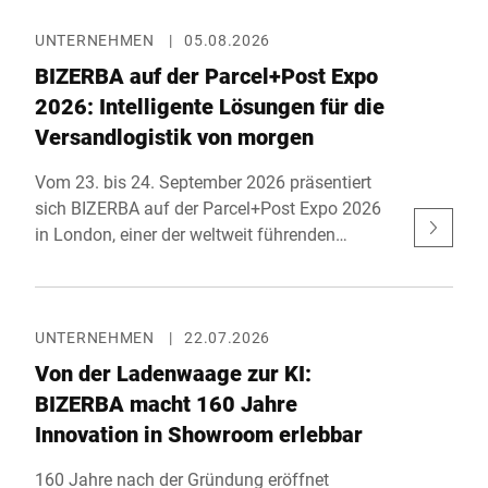
UNTERNEHMEN
|
05.08.2026
BIZERBA auf der Parcel+Post Expo
2026: Intelligente Lösungen für die
Versandlogistik von morgen
Vom 23. bis 24. September 2026 präsentiert
sich BIZERBA auf der Parcel+Post Expo 2026
in London, einer der weltweit führenden
Fachmessen für Paket-, Post- und E-
Commerce-Logistik. Gemeinsam mit seinem
Partner Bluhm Weber zeigt das Unternehmen
an Stand F40 in der Haupthalle innovative
UNTERNEHMEN
|
22.07.2026
Lösungen für effiziente Versandprozesse.
Von der Ladenwaage zur KI:
Parallel zur Messe findet mit der eCommerce
BIZERBA macht 160 Jahre
Expo zudem das größte E-Commerce-Event des
Innovation in Showroom erlebbar
Vereinigten Königreichs statt.
160 Jahre nach der Gründung eröffnet