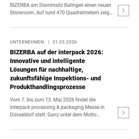
BIZERBA am Stammsitz Balingen einen neuen
Showroom. Auf rund 470 Quadratmetern zeigt
das Familienunternehmen, wie KI-gestützte
Objekterkennung, Self-Checkout sowie
industrielle Wiege-, Inspektions- und
Automatisierungslösungen reale Prozesse in
UNTERNEHMEN
|
31.03.2026
Handel und Industrie verbessern. Mit einer
BIZERBA auf der interpack 2026:
Investition von rund 1,5 Millionen Euro setzt
Innovative und intelligente
BIZERBA ein klares Zeichen für seinen Ur-
Lösungen für nachhaltige,
sprungsort und heutigen Hauptsitz.
zukunftsfähige Inspektions- und
Produkthandlingsprozesse
Vom 7. bis zum 13. Mai 2026 findet die
interpack processing & packaging Messe in
Düsseldorf statt. Ganz unter dem Motto
“simply unique” stellt BIZERBA automatisierte
End-of-Line-Prozesse sowie integrative
Inspektionssysteme einem großen