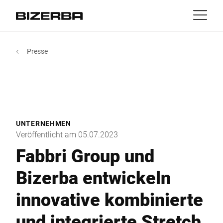
Kontakt
zurück
Presse
MyBizerba
Produkte & Lösungen
Europa
Jobs
at
Amerika
Branchen
UNTERNEHMEN
Asien
Veröffentlicht am 05.07.2023
Experience
Fabbri Group und
Australien
Bizerba entwickeln
Service
innovative kombinierte
Afrika
Unternehmen
und integrierte Stretch