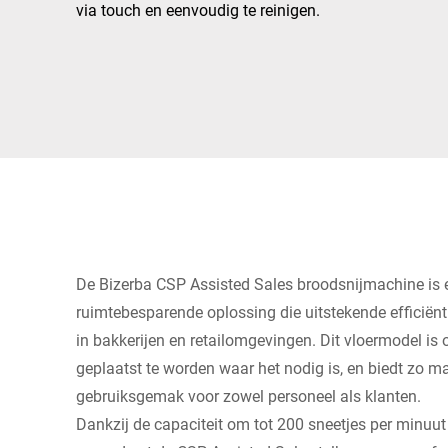
Afrika
via touch en eenvoudig te reinigen.
Wereldwijde website
De Bizerba CSP Assisted Sales broodsnijmachine is 
ruimtebesparende oplossing die uitstekende efficiënt
in bakkerijen en retailomgevingen. Dit vloermodel is
geplaatst te worden waar het nodig is, en biedt zo max
gebruiksgemak voor zowel personeel als klanten.
Dankzij de capaciteit om tot 200 sneetjes per minuut 