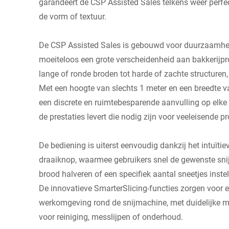
garandeert de CSP Assisted Sales telkens weer perf
de vorm of textuur.
De CSP Assisted Sales is gebouwd voor duurzaamhei
moeiteloos een grote verscheidenheid aan bakkerijp
lange of ronde broden tot harde of zachte structuren,
Met een hoogte van slechts 1 meter en een breedte 
een discrete en ruimtebesparende aanvulling op elke 
de prestaties levert die nodig zijn voor veeleisende p
De bediening is uiterst eenvoudig dankzij het intuïti
draaiknop, waarmee gebruikers snel de gewenste snij
brood halveren of een specifiek aantal sneetjes instel
De innovatieve SmarterSlicing-functies zorgen voor 
werkomgeving rond de snijmachine, met duidelijke me
voor reiniging, messlijpen of onderhoud.