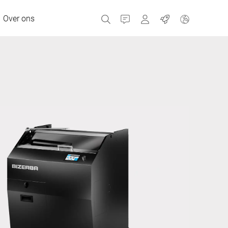
Over ons
Contact
Portals
Banen
MyBizerba Klantenpor
RefurBiz Shop
Tsjechische Republiek
Griekenland
Nederland
Rusland
Spanje