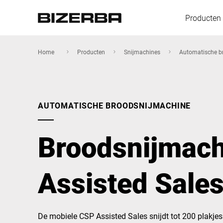
Producten
Home
Producten
Snijmachines
Automatische b
Europa
AUTOMATISCHE BROODSNIJMACHINE
Amerika
Broodsnijmac
Azië
Assisted Sale
Australië
De mobiele CSP Assisted Sales snijdt tot 200 plakjes p