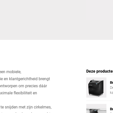
Zwitserland
Turkije
Verenigd Koninkrijk
Deze producte
een mobiele,
ie en klantgerichtheid brengt
B
 ontworpen om precies dáár
D
imale flexibiliteit en
k
v
s
te snijden met zijn cirkelmes,
vo
B
i