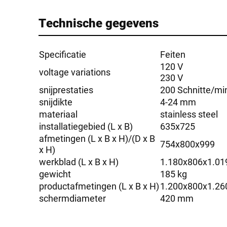
Technische gegevens
Specificatie
Feiten
120 V
voltage variations
230 V
snijprestaties
200 Schnitte/mi
snijdikte
4-24 mm
materiaal
stainless steel
installatiegebied (L x B)
635x725
afmetingen (L x B x H)/(D x B
754x800x999
x H)
werkblad (L x B x H)
1.180x806x1.01
gewicht
185 kg
productafmetingen (L x B x H)
1.200x800x1.26
schermdiameter
420 mm