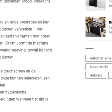
ect gesneden brood, ongeacht
D
b
m
en
d en hoge prestaties en kan
B
U
roducten verwerken – van
b
 en zelfs varianten met noten.
v
br
van 80 cm vormt de machine
ei
werkomgeving, terwijl hij toch
ze
roducten.
h
Automatische
w
Supermarkt
p
eve touchscreen en de
wi
Bakkerij
dikte kunnen selecteren, een
len.
een hygiënische
ldingen wanneer het tijd is