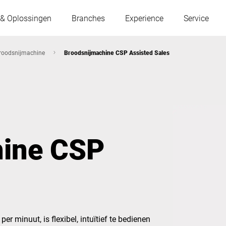
 & Oplossingen
Branches
Experience
Service
roodsnijmachine
Broodsnijmachine CSP Assisted Sales
Oostenrijk
België
Frankrijk
Duitsland
hine CSP
Hongarije
Italië
s
Polen
Portugal
Servië
Slowakije
er minuut, is flexibel, intuïtief te bedienen