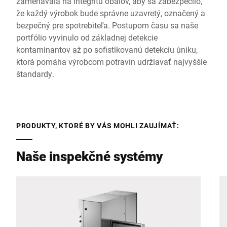
zameriavala na integritu obalov, aby sa zabezpečilo,
že každý výrobok bude správne uzavretý, označený a
bezpečný pre spotrebiteľa. Postupom času sa naše
portfólio vyvinulo od základnej detekcie
kontaminantov až po sofistikovanú detekciu úniku,
ktorá pomáha výrobcom potravín udržiavať najvyššie
štandardy.
PRODUKTY, KTORÉ BY VÁS MOHLI ZAUJÍMAŤ:
Naše inspekčné systémy