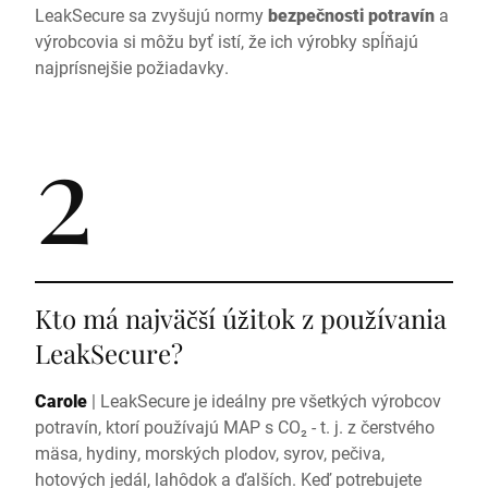
LeakSecure sa zvyšujú normy
bezpečnosti potravín
a
výrobcovia si môžu byť istí, že ich výrobky spĺňajú
najprísnejšie požiadavky.
2
Kto má najväčší úžitok z používania
LeakSecure?
Carole
|
LeakSecure je ideálny pre všetkých výrobcov
potravín, ktorí používajú MAP s CO₂ - t. j. z čerstvého
mäsa, hydiny, morských plodov, syrov, pečiva,
hotových jedál, lahôdok a ďalších. Keď potrebujete