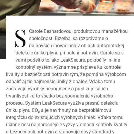
S
Carole Besnardovou, produktovou manažérkou
spoločnosti Bizerba, sa rozprávame o
najnovších inováciách v oblasti automatickej
detekcie úniku plynu pri balení potravín. Carole sa s
vami podelí o to, ako LeakSecure, pokročilý in-line
kontrolný systém, významne prispieva ku kontrole
kvality a bezpečnosti potravín tým, že pomáha výrobcom
odhaliť aj tie najmenšie úniky z obalov. Vďaka tomu
zostávajú výrobky neporušené a predlžuje sa ich
trvanlivosť - a to všetko bez spomalenia výrobného
procesu. Systém LeakSecure využíva presnú detekciu
úniku plynu CO₂ a je navrhnutý na bezproblémovú
integráciu do existujúcich výrobných liniek. Vďaka tomu
účinne rieši najnáročnejšie výzvy v oblasti kontroly kvality
a bezpečnosti potravín a stanovuje nový štandard v