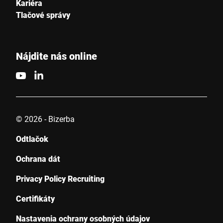
Kariéra
Tlačové správy
Týmto potvrdzujem, že súhlasím s použitím svojich údajov na
spracovanie tejto žiadosti Ďalšie informácie nájdete v
Vyhlásenie o ochrane údajov
*
Nájdite nás online
Anti-Robot Verification
Click to start verification
Friendly
Captcha ⇗
© 2026 - Bizerba
Odtlačok
Odoslať
Ochrana dát
Privacy Policy Recruiting
Certifikáty
Nastavenia ochrany osobných údajov