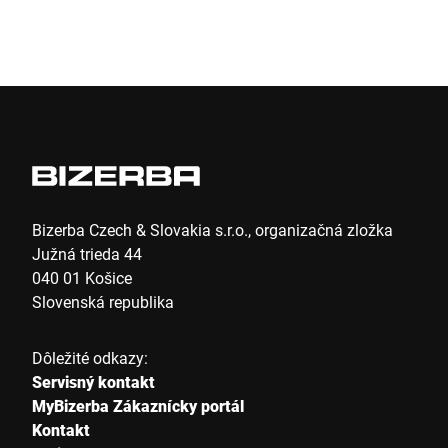
Poštové smerovacie číslo *
Mesto *
Štáť *
Bizerba Czech & Slovakia s.r.o., organizačná zložka
Južná trieda 44
040 01 Košice
Slovenská republika
Vaša správa *
Dôležité odkazy:
Servisný kontakt
MyBizerba Zákaznícky portál
Kontakt