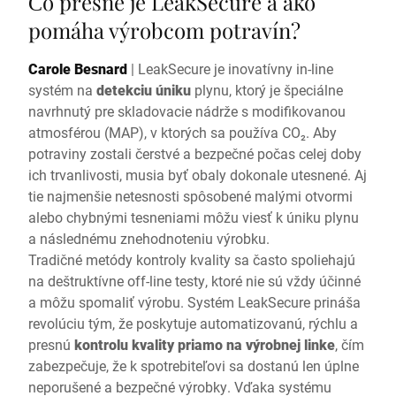
Čo presne je LeakSecure a ako
pomáha výrobcom potravín?
Carole Besnard
|
LeakSecure je inovatívny in-line
systém na
detekciu úniku
plynu, ktorý je špeciálne
navrhnutý pre skladovacie nádrže s modifikovanou
atmosférou (MAP), v ktorých sa používa CO₂. Aby
potraviny zostali čerstvé a bezpečné počas celej doby
ich trvanlivosti, musia byť obaly dokonale utesnené. Aj
tie najmenšie netesnosti spôsobené malými otvormi
alebo chybnými tesneniami môžu viesť k úniku plynu
a následnému znehodnoteniu výrobku.
Tradičné metódy kontroly kvality sa často spoliehajú
na deštruktívne off-line testy, ktoré nie sú vždy účinné
a môžu spomaliť výrobu. Systém LeakSecure prináša
revolúciu tým, že poskytuje automatizovanú, rýchlu a
presnú
kontrolu kvality priamo na výrobnej linke
, čím
zabezpečuje, že k spotrebiteľovi sa dostanú len úplne
neporušené a bezpečné výrobky. Vďaka systému