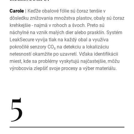
Carole
|
Keďže obalové fólie sú čoraz tenšie v
dôsledku znižovania množstva plastov, obaly sú čoraz
krehkejšie - najmä v rohoch a švoch. Preto sú
náchylné na vznik malých dier alebo prasklín. Systém
LeakSecure vyvíja tlak na každý obal a využíva
pokročilé senzory CO₂ na detekciu a lokalizáciu
netesností okamžite po uzavretí. Vďaka identifikácii
miest, kde sa problémy vyskytujú najčastejšie, môžu
výrobcovia zlepšiť svoje procesy a výber materiálu.
5