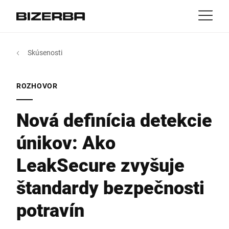
Kontakt
Spät
Skúsenosti
MyBizerba
Produkty & riešenia
Európa
Pracovné miesta
ROZHOVOR
sk
Amerika
Odvetvie
Nová definícia detekcie
únikov: Ako
Ázia
Referencia
LeakSecure zvyšuje
Austrália
Servis
štandardy bezpečnosti
Afrika
potravín
Spoločnosť