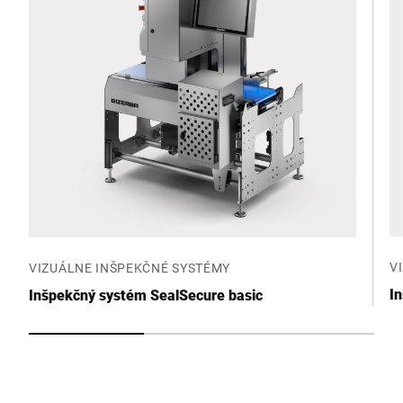
V
VIZUÁLNE INŠPEKČNÉ SYSTÉMY
I
Inšpekčný systém SealSecure basic