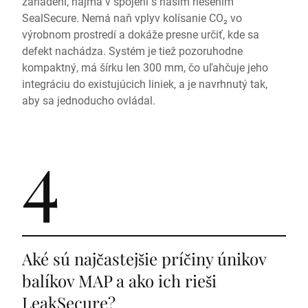
zariadení, najmä v spojení s naším riešením
SealSecure. Nemá naň vplyv kolísanie CO₂ vo
výrobnom prostredí a dokáže presne určiť, kde sa
defekt nachádza. Systém je tiež pozoruhodne
kompaktný, má šírku len 300 mm, čo uľahčuje jeho
integráciu do existujúcich liniek, a je navrhnutý tak,
aby sa jednoducho ovládal.
4
Aké sú najčastejšie príčiny únikov
balíkov MAP a ako ich rieši
LeakSecure?