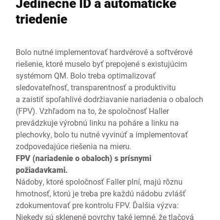
Jedinečné ID a automatické
triedenie
Bolo nutné implementovať hardvérové a softvérové
riešenie, ktoré muselo byť prepojené s existujúcim
systémom QM. Bolo treba optimalizovať
sledovateľnosť, transparentnosť a produktivitu
a zaistiť spoľahlivé dodržiavanie nariadenia o obaloch
(FPV). Vzhľadom na to, že spoločnosť Haller
prevádzkuje výrobnú linku na poháre a linku na
plechovky, bolo tu nutné vyvinúť a implementovať
zodpovedajúce riešenia na mieru.
FPV (nariadenie o obaloch) s prísnymi
požiadavkami.
Nádoby, ktoré spoločnosť Faller plní, majú rôznu
hmotnosť, ktorú je treba pre každú nádobu zvlášť
zdokumentovať pre kontrolu FPV. Ďalšia výzva:
Niekedy sú sklenené povrchy také jemné, že tlačová