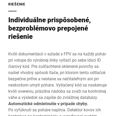
RIEŠENIE
Individuálne prispôsobené,
bezproblémovo prepojené
riešenie
Kvôli dokumentácii v súlade s FPV sa na každý pohár
pri vstupe do výrobnej linky vytlačí po sebe idúci ID
čiarový kód. Pre zušľachtené sklenené povrchy sa
našiel vhodný spôsob tlače, pri ktorom tento odtlačok
bezpečne priľne a nestane sa nečitateľným ani pri
neskoršom umytí pohára. Vytlačený kód sa naskenuje
kvôli overeniu, prázdna nádoba sa zváži na kontrolnej
váhe a výsledok sa zapíše do zvláštnej databázy.
Automatické odmietnutie v prípade chyby.
Po vyfúknutí sa poháre naplnia. Detektor kovov ich
kontroluje na kontamináciu a vyraďovací systém