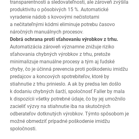
transparentnosti a sledovateľnosti, ale zároveň zvýšila
produktivitu o pôsobivých 15 %. Automatické
vyradenie nádob s kovovými nečistotami
a nečitateľnými kódmi eliminuje potrebu časovo
náročných manuálnych procesov.
Dobrá ochrana proti sťahovaniu výrobkov z trhu.
Automatizácia zároveň významne znižuje riziko
sťahovania chybných výrobkov z trhu, pretože
minimalizuje manuálne procesy a tým aj ľudské
chyby, čo je účinná prevencia proti poškodeniu imidžu
predajcov a koncových spotrebiteľov, ktoré by
stiahnutie z trhu prinieslo. A ak by predsa len došlo
k dodaniu chybných šarží, spoločnosť Faller by mala
k dispozícii všetky potrebné údaje, čo by jej umožnilo
zacieliť výzvy na stiahnutie iba na skutočných
odberateľov dotknutých výrobkov. Týmto spôsobom je
možné obmedziť prípadné poškodenie imidžu
spoločnosti.