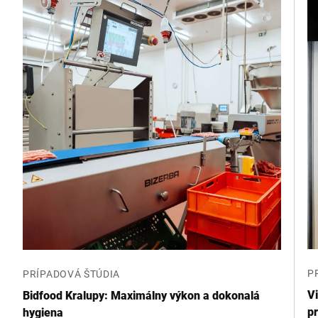
Ulica *
Poštové smerovacie číslo *
Mesto *
Štáť *
Vaša správa *
P
PRÍPADOVÁ ŠTÚDIA
V
Bidfood Kralupy: Maximálny výkon a dokonalá
p
hygiena