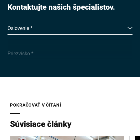
Kontaktujte našich špecialistov.
Oslovenie *
Priezvisko *
Spoločnosť *
E-mail *
POKRAČOVAŤ V ČÍTANÍ
Súvisiace články
Telefon *