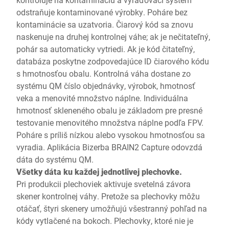
odstraňuje kontaminované výrobky. Poháre bez
kontaminácie sa uzatvoria. Čiarový kód sa znovu
naskenuje na druhej kontrolnej váhe; ak je nečitateľný,
pohár sa automaticky vytriedi. Ak je kód čitateľný,
databáza poskytne zodpovedajúce ID čiarového kódu
s hmotnosťou obalu. Kontrolná váha dostane zo
systému QM číslo objednávky, výrobok, hmotnosť
veka a menovité množstvo náplne. Individuálna
hmotnosť skleneného obalu je základom pre presné
testovanie menovitého množstva náplne podľa FPV.
Poháre s príliš nízkou alebo vysokou hmotnosťou sa
vyradia. Aplikácia Bizerba BRAIN2 Capture odovzdá
dáta do systému QM.
Všetky dáta ku každej jednotlivej plechovke.
Pri produkcii plechoviek aktivuje svetelná závora
skener kontrolnej váhy. Pretože sa plechovky môžu
otáčať, štyri skenery umožňujú všestranný pohľad na
kódy vytlačené na bokoch. Plechovky, ktoré nie je