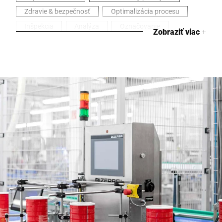
Zdravie & bezpečnosť
Optimalizácia procesu
Inšpekcia
Analýza
Označovanie
Zobraziť viac
+
Priemyselné váhy
Sledovanie