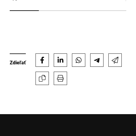
Týmto potvrdzujem, že súhlasím s použitím svojich údajov na
spracovanie tejto žiadosti Ďalšie informácie nájdete v
Vyhlásenie o ochrane údajov
*
Anti-Robot Verification
Zdieľať
Click to start verification
Friendly
Captcha ⇗
Odoslať