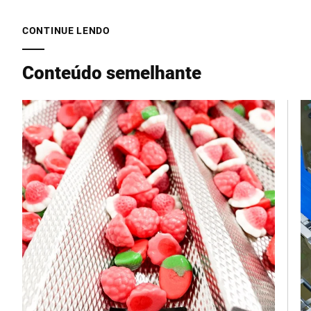
E-mail *
CONTINUE LENDO
Conteúdo semelhante
Telefone *
Rua *
Código Postal *
Cidade *
País *