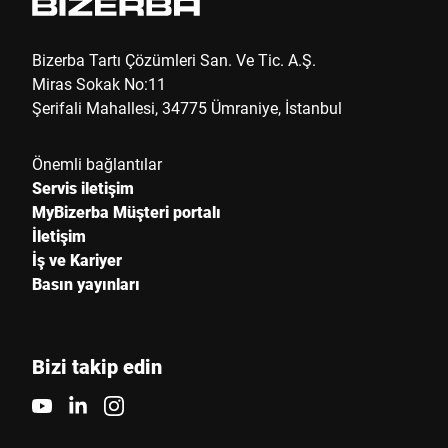
Telefon *
Bizerba Tartı Çözümleri San. Ve Tic. A.Ş.
Miras Sokak No:11
Şerifali Mahallesi, 34775 Ümraniye, İstanbul
Sokak *
Önemli bağlantılar
Servis iletişim
Posta kodu *
MyBizerba Müşteri portalı
İletişim
İş ve Kariyer
Basın yayınları
Şehir *
Ülke *
Bizi takip edin