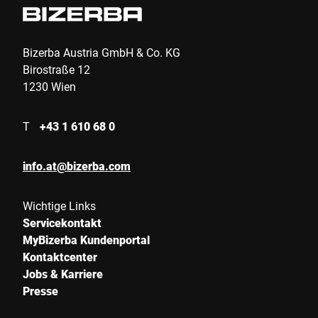
Telefon *
Bizerba Austria GmbH & Co. KG
Birostraße 12
1230 Wien
Straße *
T
+43 1 610 68 0
PLZ *
info.at@bizerba.com
Wichtige Links
Stadt *
Servicekontakt
MyBizerba Kundenportal
Kontaktcenter
Land *
Jobs & Karriere
Presse