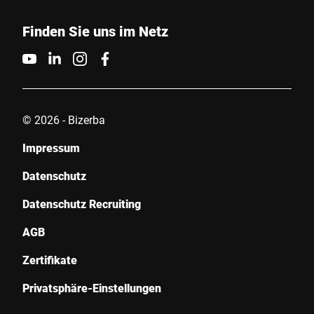
Ihre Nachricht an uns *
Finden Sie uns im Netz
© 2026 - Bizerba
Hiermit bestätige ich, dass ich mit der Nutzung meiner Daten zur
Bearbeitung dieser Anfrage einverstanden bin. Weitere
Impressum
Informationen finden Sie in den
Datenschutzerklärung
. *
Datenschutz
Anti-Robot Verification
Datenschutz Recruiting
Click to start verification
AGB
Friendly
Captcha ⇗
Zertifikate
Privatsphäre-Einstellungen
Absenden