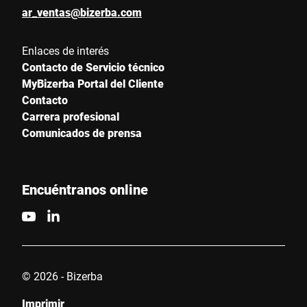
ar_ventas@bizerba.com
Ciudad *
Enlaces de interés
Contacto de Servicio técnico
MyBizerba Portal del Cliente
País *
Contacto
Carrera profesional
Comunicados de prensa
Escríbenos tu mensaje *
Encuéntranos online
Por la presente confirmo que acepto el uso de mis datos para
© 2026 - Bizerba
procesar esta solicitud Se puede encontrar más información en
Declaración de protección de datos
*
Imprimir