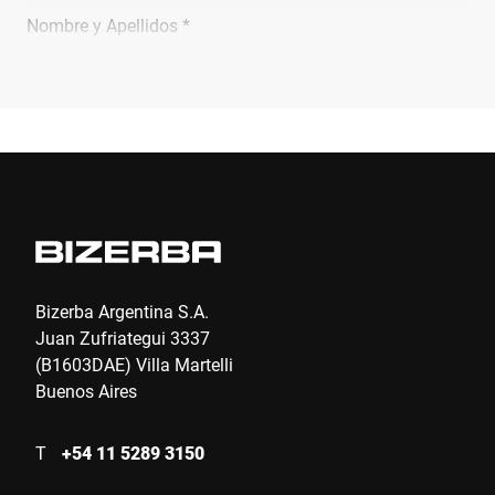
Nombre y Apellidos *
Empresa *
Email *
Teléfono *
Bizerba Argentina S.A.
Juan Zufriategui 3337
(B1603DAE) Villa Martelli
Calle *
Buenos Aires
T
+54 11 5289 3150
Código postal *