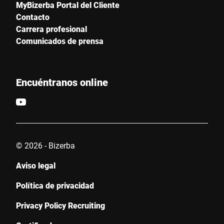
MyBizerba Portal del Cliente
Contacto
Carrera profesional
Ciudad *
Comunicados de prensa
País *
Encuéntranos online
Escríbenos tu mensaje *
© 2026 - Bizerba
Aviso legal
Política de privacidad
Por la presente confirmo que acepto el uso de mis datos para
procesar esta solicitud Se puede encontrar más información en
Privacy Policy Recruiting
Declaración de protección de datos
*