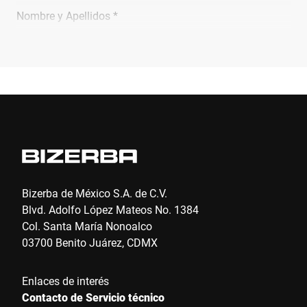
Nombre y Apellidos *
Empresa *
Email *
Teléfono *
Bizerba de México S.A. de C.V.
Blvd. Adolfo López Mateos No. 1384
Col. Santa María Nonoalco
Calle *
03700 Benito Juárez, CDMX
Enlaces de interés
Código postal *
Contacto de Servicio técnico