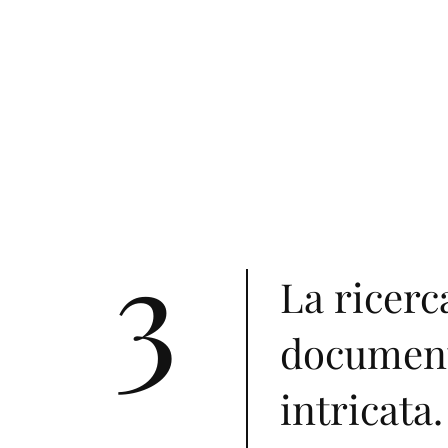
3
La ricerca
document
intricata