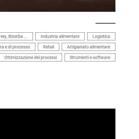
Hey, Bizerba ...
Industria alimentare
Logistica
ra e di processo
Retail
Artigianato alimentare
Ottimizzazione dei processi
Strumenti e software