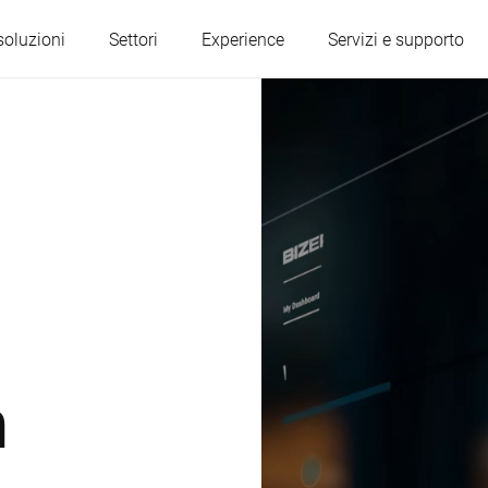
soluzioni
Settori
Experience
Servizi e supporto
Austria
Belgio
Francia
Germania
Ungheria
Italia
n
Polonia
Portogallo
Serbia
Slovacchia