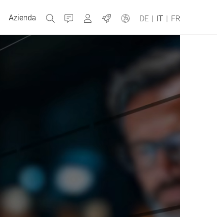
Azienda
Contatti
MyBizerba
Jobs
DE
|
IT
|
FR
Repubblica Ceca
Grecia
Olanda
Russia
Spagna