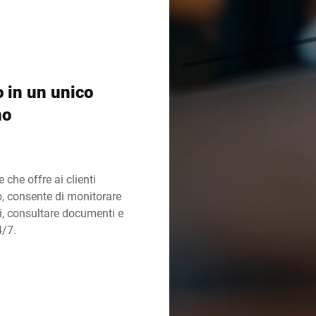
Svizzera
Turchia
Regno Unito
o in un unico
no
 che offre ai clienti
o, consente di monitorare
bi, consultare documenti e
4/7.