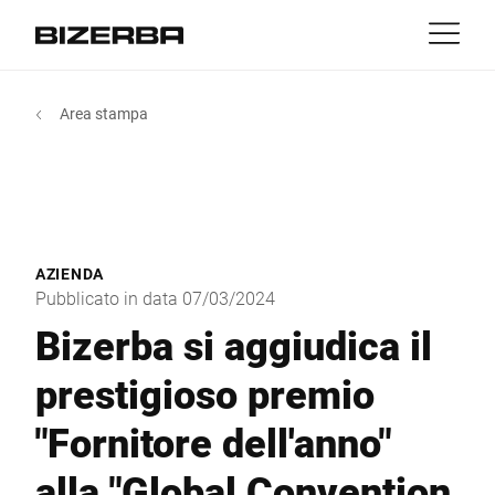
Contatti
Indietro
Area stampa
MyBizerba
Prodotti e soluzioni
Europa
Jobs
DE
|
IT
|
FR
ch
America
Settori
AZIENDA
Asia
Pubblicato in data 07/03/2024
Experience
Bizerba si aggiudica il
Australia
prestigioso premio
Servizi e supporto
"Fornitore dell'anno"
Africa
Azienda
alla "Global Convention