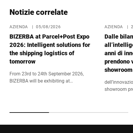
Notizie correlate
AZIENDA
|
05/08/2026
AZIENDA
|
BIZERBA at Parcel+Post Expo
Dalle bila
2026: Intelligent solutions for
all’intelli
the shipping logistics of
anni di in
tomorrow
prendono v
showroom
From 23rd to 24th September 2026,
BIZERBA will be exhibiting at
dell’innovaz
Parcel+Post Expo 2026 in London, one
showroom pres
of the world's leading trade shows for
Balingen, in 
parcel, postal and e-commerce logistics.
espositivo, e
Together with its partner Bluhm Weber,
quadrati, off
the company will be showcasing
delle tecnolo
innovative solutions for efficient
trasformando i
shipping processes at booth F40 in the
riconosciment