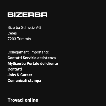
main hall. Parallel to the trade show, the
sull’intelligen
eCommerce Expo, the largest e-
service, fino 
commerce event in the United Kingdom,
pesatura, is
will also take place.
un investiment
Bizerba Schweiz AG
euro, BIZERBA
Ceres
con Balingen, 
7203 Trimmis
stata fondata
il suo headqu
Collegamenti importanti:
Contatti Servizio assistenza
MyBizerba Portale del cliente
Contatti
Jobs & Career
Comunicati stampa
Trovaci online