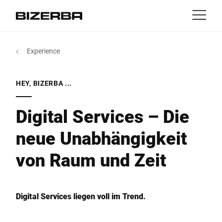
Kontakt
zurück
Experience
Portale
Produkte & Lösungen
Europa
Jobs
MyBizerba Kundenportal
HEY, BIZERBA ...
de
Amerika
Gebrauchtgeräte-Shop
Branchen
Digital Services – Die
neue Unabhängigkeit
Asien
Experience
von Raum und Zeit
Australien
Service
Afrika
Digital Services liegen voll im Trend.
Unternehmen