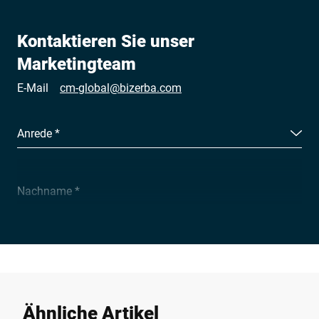
Kontaktieren Sie unser
Marketingteam
E-Mail
cm-global@bizerba.com
Anrede *
Nachname *
Unternehmen *
E-Mail *
Ähnliche Artikel