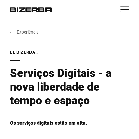
Contato
Voltar
Experiência
MyBizerba
Produtos & Soluções
Europa
Empregos
EI, BIZERBA…
pt
América
Indústrias
Serviços Digitais - a
nova liberdade de
Ásia
Experiência
tempo e espaço
Austrália
Serviço
África
Os serviços digitais estão em alta.
Companhia