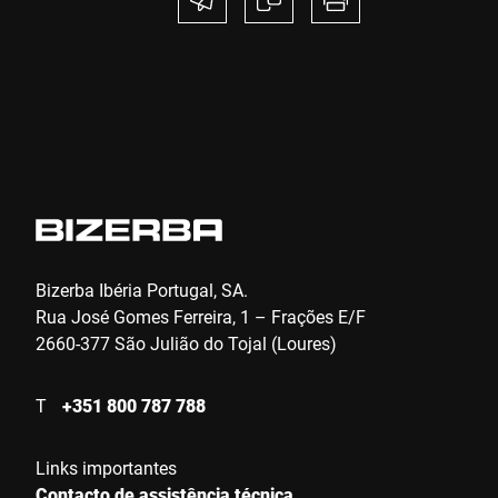
Click to start verification
Friendly
Captcha ⇗
Enviar
Bizerba Ibéria Portugal, SA.
Rua José Gomes Ferreira, 1 – Frações E/F
2660-377 São Julião do Tojal (Loures)
T
+351 800 787 788
Links importantes
Contacto de assistência técnica