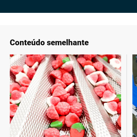
Empresa *
E-mail *
Conteúdo semelhante
Telefone *
Rua *
Código Postal *