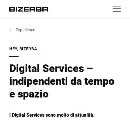
Contatti
Indietro
Experience
MyBizerba
Prodotti e soluzioni
Europa
Lavori
HEY, BIZERBA ...
it
America
Settori
Digital Services –
indipendenti da tempo
Asia
Experience
e spazio
Australia
Servizi
Africa
I Digital Services sono molto di attualità.
Azienda