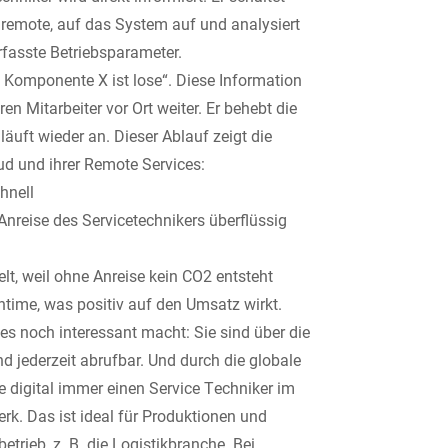
o remote, auf das System auf und analysiert
rfasste Betriebsparameter.
e Komponente X ist lose“. Diese Information
ren Mitarbeiter vor Ort weiter. Er behebt die
läuft wieder an. Dieser Ablauf zeigt die
ud und ihrer Remote Services:
hnell
Anreise des Servicetechnikers überflüssig
lt, weil ohne Anreise kein CO2 entsteht
time, was positiv auf den Umsatz wirkt.
ces noch interessant macht: Sie sind über die
d jederzeit abrufbar. Und durch die globale
e digital immer einen Service Techniker im
rk. Das ist ideal für Produktionen und
etrieb, z. B. die Logistikbranche. Bei