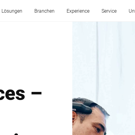
& Lösungen
Branchen
Experience
Service
Un
Österreich
Belgien
Frankreich
Deutschland
ces –
Ungarn
Italien
Polen
Portugal
Serbien
Slowakei