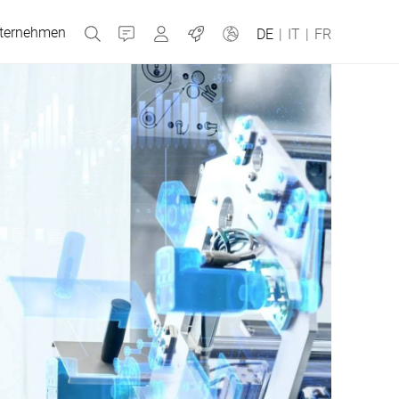
ternehmen
Kontakt
MyBizerba
Jobs
DE
|
IT
|
FR
Tschechien
Griechenland
Niederlande
Russland
Spanien