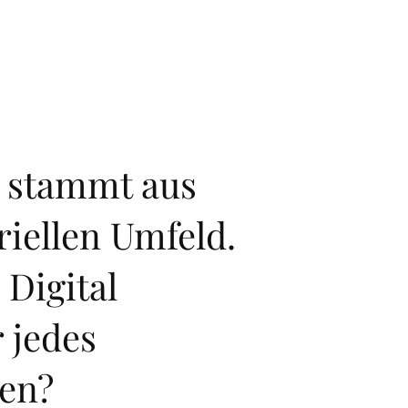
l stammt aus
iellen Umfeld.
 Digital
r jedes
en?