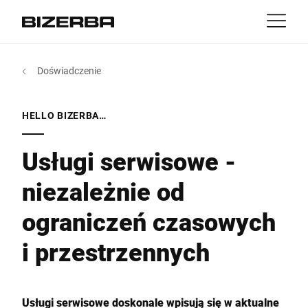
Kontakt
z powrotem
Doświadczenie
MyBizerba
Produkty & rozwiązania
Europa
Praca
HELLO BIZERBA…
pl
Ameryka
Branże
Usługi serwisowe -
niezależnie od
Azja
Doświadczenie
ograniczeń czasowych
Australia
Serwis
i przestrzennych
Afryka
Firma
Usługi serwisowe doskonale wpisują się w aktualne