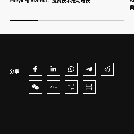
A
Polryb 和 Bizerba：投资技术推动增长
联系我们 *
我在此确认我同意使用我的数据处理此请求。可以在
中找到更多
信息。 数据保护声明
。 *
分享
Anti-Robot Verification
Click to start verification
Friendly
Captcha ⇗
提交