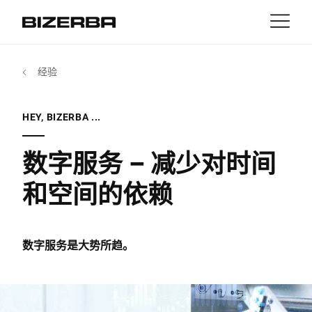
接触
返回
经验
MyBizerba
产品与解决方案
欧洲
职业
HEY, BIZERBA ...
cn
美国
行业
数字服务 – 减少对时间
和空间的依赖
亚洲
经验
澳大利亚
服务与支持
数字服务是大势所趋。
非洲
公司