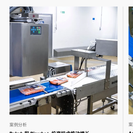
电话 *
街道 *
邮政编码 *
城市 *
国家 *
案
案例分析