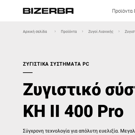
Προϊόντα 
Αρχική σελίδα
Προϊόντα
Ζυγοί Λιανικής
Ζυγισ
Ευρώπη
ΖΥΓΙΣΤΙΚΆ ΣΥΣΤΉΜΑΤΑ PC
Αμερική
Ζυγιστικό σύ
Ασία
KH II 400 Pro
Αυστραλία
Σύγχρονη τεχνολογία για απόλυτη ευελιξία. Μεγα