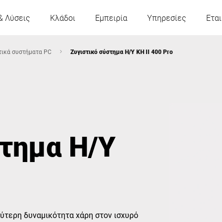
& Λύσεις
Κλάδοι
Εμπειρία
Υπηρεσίες
Εται
τικά συστήματα PC
Ζυγιστικό σύστημα Η/Υ KH II 400 Pro
Αυστρία
Βέλγιο
Γαλλία
Γερμανία
στημα Η/Υ
Ουγγαρία
Ιταλία
Πολωνία
Πορτογαλία
Σερβία
Σλοβακία
λύτερη δυναμικότητα χάρη στον ισχυρό