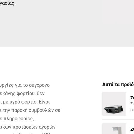
γασίας.
Ελβετία
Τουρκία
Ηνωμένο Βασίλειο
Αυτά τα προϊό
υργίες για το σύγχρονο
εκάνης φορτίου, δεν
Ζ
 με υγρό φορτίο. Είναι
Σ
και την παροχή συμβουλών σε
δ
C
τε πληροφορίες,
υτικών προτάσεων αγορών
Ζ