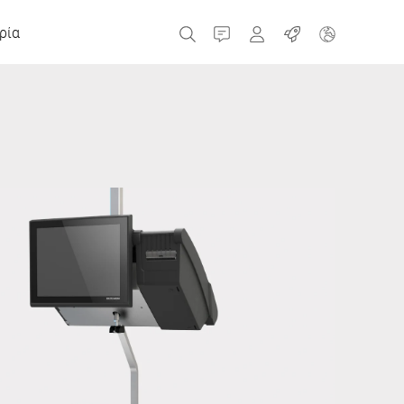
ρία
Επικοινωνία
MyBizerba
θέσεις εργασίας
Τσεχική Δημοκρατία
Ελλάδα
Ολλανδία
Ρωσία
Ισπανία