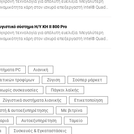
ύγχρονη τεχνολογία για απόλυτη ευελιξία. Μεγαλύτερη
υναμικότητα χάρη στον ισχυρό επεξεργαστή Intel® Quad
ore με μεγάλη μνήμη εργασίας.
υγιστικό σύστημα Η/Υ KH II 800 Pro
ύγχρονη τεχνολογία για απόλυτη ευελιξία. Μεγαλύτερη
υναμικότητα χάρη στον ισχυρό επεξεργαστή Intel® Quad
ore με μεγάλη μνήμη εργασίας.
στήματα PC
Λιανική
πιτικών τροφίμων
Ζύγιση
Σούπερ μάρκετ
 χωρίς συσκευασίες
Πάγκοι λαϊκής
Ζύγιστικά συστήματα λιανικής
Ετικετοποίηση
ιστή & αυτοεξυπηρέτησης
Με βιτρίνα
αριά
Αυτοεξυπηρέτηση
Ταμείο
α
Συσκευές & Εγκαταστάσεις