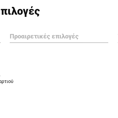
επιλογές
Προαιρετικές επιλογές
ό
αρτιού