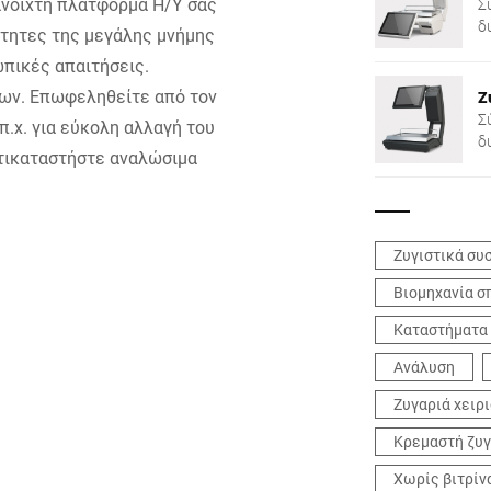
ανοιχτή πλατφόρμα Η/Υ σας
Σ
δ
ότητες της μεγάλης μνήμης
C
πικές απαιτήσεις.
των. Επωφεληθείτε από τον
Ζ
Σ
π.χ. για εύκολη αλλαγή του
δ
τικαταστήστε αναλώσιμα
C
Ζυγιστικά συ
Βιομηχανία σ
Καταστήματα
Ανάλυση
Ζυγαριά χειρ
Κρεμαστή ζυγ
Χωρίς βιτρίν