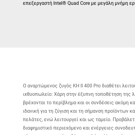
Αφρική
επεξεργαστή Intel® Quad Core με μεγάλη μνήμη ερ
Παγκόσμιος ιστότοπος
Ο αναρτώμενος ζυγός KH II 400 Pro διαθέτει λειτο
ιχθυοπωλείο: Χάρη στην έξυπνη τοποθέτηση της λ
βρέχονται το περίβλημα και οι συνδέσεις ακόμη και
ιδανική για τη ζύγιση και τη σήμανση προϊόντων 
πελάτες, ενώ λειτουργεί και ως ταμείο. Προβάλε
διαφημιστικό περιεχόμενο και ενέργειες συνοδε