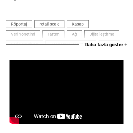
Röportaj
retail-scale
Kasap
Veri Yönetimi
Tartım
Ağ
Dijitalleştirme
Self everything
Connected Commerce
Daha fazla göster
Bakım
+
Süreç optimizasyonu