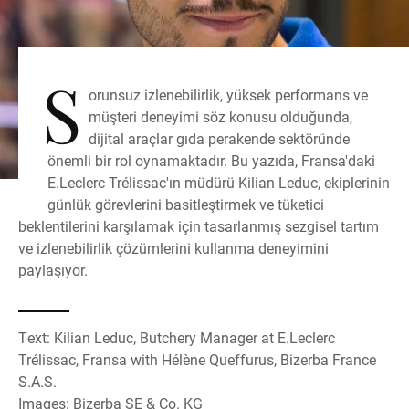
S
orunsuz izlenebilirlik, yüksek performans ve
müşteri deneyimi söz konusu olduğunda,
dijital araçlar gıda perakende sektöründe
önemli bir rol oynamaktadır. Bu yazıda, Fransa'daki
E.Leclerc Trélissac'ın müdürü Kilian Leduc, ekiplerinin
günlük görevlerini basitleştirmek ve tüketici
beklentilerini karşılamak için tasarlanmış sezgisel tartım
ve izlenebilirlik çözümlerini kullanma deneyimini
paylaşıyor.
Text: Kilian Leduc, Butchery Manager at E.Leclerc
Trélissac, Fransa with Hélène Queffurus, Bizerba France
S.A.S.
Images: Bizerba SE & Co. KG