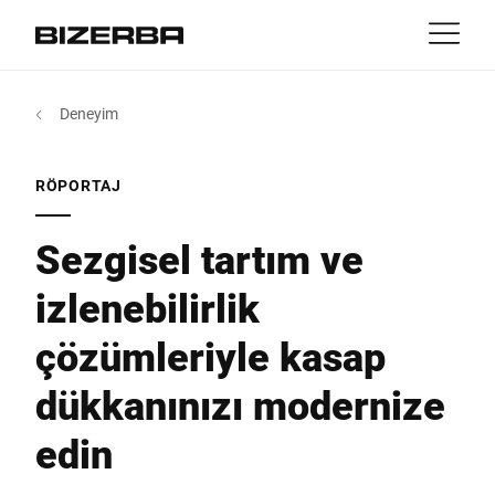
İletişim
dönüş
Deneyim
MyBizerba
Ürünler & Çözümler
Avrupa
işler
RÖPORTAJ
tr
Amerika
Sektörler
Sezgisel tartım ve
izlenebilirlik
Asya
Deneyim
çözümleriyle kasap
Avustralya
Hizmetler
dükkanınızı modernize
Afrika
edin
Şirket