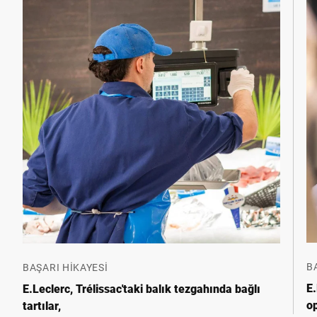
B
BAŞARI HIKAYESI
E.
E.Leclerc, Trélissac'taki balık tezgahında bağlı
op
tartılar,