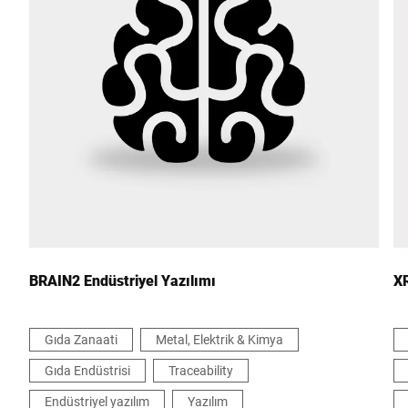
Posta kodu *
Şehir *
Ülke *
Bize mesajınız *
BRAIN2 Endüstriyel Yazılımı
X
Gıda Zanaati
Metal, Elektrik & Kimya
Gıda Endüstrisi
Traceability
Bu vesileyle bu isteği işlemek için verilerimin kullanımını kabul
ettiğimi teyit ediyorum Daha fazla bilgi
Veri Koruma Beyanı
*
Endüstriyel yazılım
Yazılım