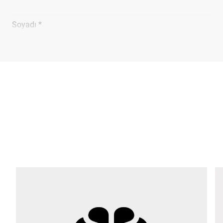
Soyadı *
Şirket *
E-mail *
Telefon *
Sokak *