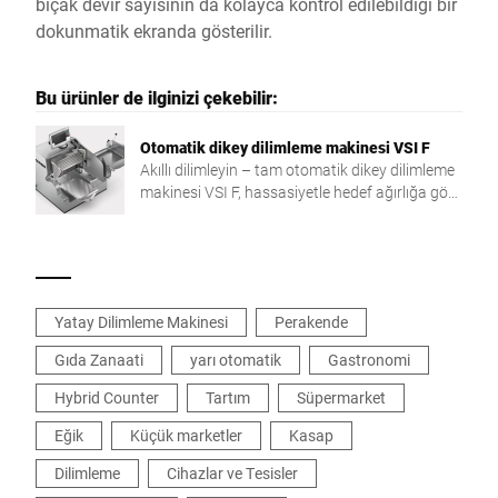
bıçak devir sayısının da kolayca kontrol edilebildiği bir
dokunmatik ekranda gösterilir.
Bu ürünler de ilginizi çekebilir:
Otomatik dikey dilimleme makinesi VSI F
Akıllı dilimleyin – tam otomatik dikey dilimleme
makinesi VSI F, hassasiyetle hedef ağırlığa göre
dilimlemeyi, üretim işlemi ağı bağlantısıyla
birleştirir. Daha fazla esneklik ve verim için
bireysel çözüm.
Yatay Dilimleme Makinesi
Perakende
Gıda Zanaati
yarı otomatik
Gastronomi
Hybrid Counter
Tartım
Süpermarket
Eğik
Küçük marketler
Kasap
Dilimleme
Cihazlar ve Tesisler