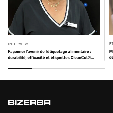
É
INTERVIEW
M
Façonner l'avenir de l'étiquetage alimentaire :
de
durabilité, efficacité et étiquettes CleanCut®
linerless