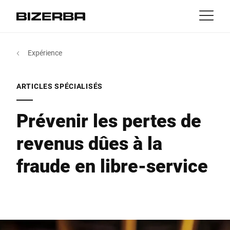
Contact
retour
Expérience
MyBizerba
Produits & solutions
L'Europe
Emplois
ARTICLES SPÉCIALISÉS
NL
|
FR
be
Amérique
Activités
Prévenir les pertes de
revenus dûes à la
Asie
Expérience
fraude en libre-service
Australie
Services
Afrique
Entreprise