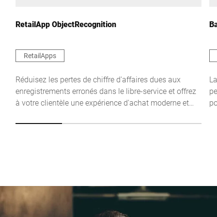
RetailApp ObjectRecognition
Ba
RetailApps
Réduisez les pertes de chiffre d'affaires dues aux
La
enregistrements erronés dans le libre-service et offrez
pe
à votre clientèle une expérience d'achat moderne et
po
confortable : RetailApp ObjectRecognition de Bizerba
de
permet d'identifier automatiquement les produits
mu
posés sur la balance du libre-service grâce à la
au
reconnaissance des objets basée sur l'IA.
pr
gr