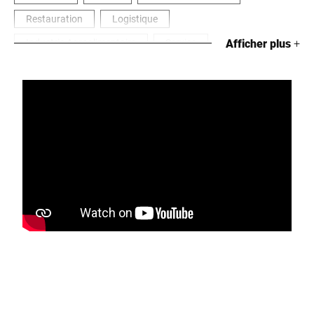
Restauration
Logistique
Industrie Agroalimentaire
Service
Afficher plus
+
Métal, Électrique & Chimie
S'occuper de