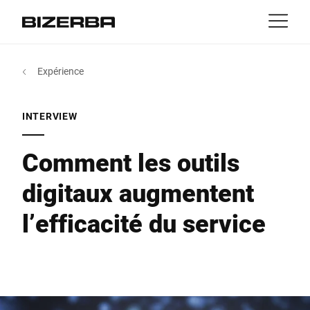
Contact
retour
Expérience
MyBizerba
Produits & solutions
L'Europe
Emplois
INTERVIEW
NL
|
FR
be
Amérique
Activités
Comment les outils
digitaux augmentent
Asie
Expérience
l’efficacité du service
Australie
Services
Afrique
Entreprise