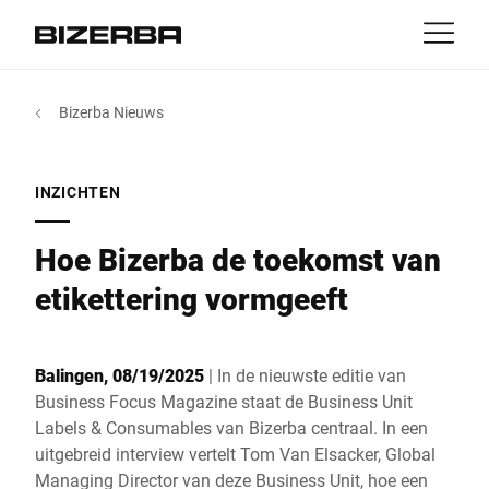
Contact
Terug
Bizerba Nieuws
MyBizerba
Producten & Oplossingen
Europa
Jobs
INZICHTEN
NL
|
FR
be
Amerika
Activiteiten
Hoe Bizerba de toekomst van
Azië
etikettering vormgeeft
Experience
Australië
Balingen, 08/19/2025
| In de nieuwste editie van
Service
Business Focus Magazine staat de Business Unit
Labels & Consumables van Bizerba centraal. In een
Afrika
uitgebreid interview vertelt Tom Van Elsacker, Global
Over ons
Managing Director van deze Business Unit, hoe een